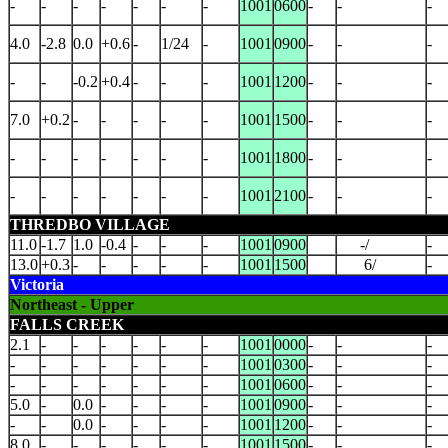
-
-
-
-
-
-
-
1001
0600
-
-
-
4.0
-2.8
0.0
+0.6
-
1/24
-
1001
0900
-
-
-
-
-
-0.2
+0.4
-
-
-
1001
1200
-
-
-
7.0
+0.2
-
-
-
-
-
1001
1500
-
-
-
-
-
-
-
-
-
-
1001
1800
-
-
-
-
-
-
-
-
-
-
1001
2100
-
-
-
THREDBO VILLAGE
11.0
-1.7
1.0
-0.4
-
-
-
1001
0900
-/
-
13.0
+0.3
-
-
-
-
-
1001
1500
6/
-
Victoria
Northeast - Upper
FALLS CREEK
2.1
-
-
-
-
-
-
1001
0000
-
-
-
-
-
-
-
-
-
-
1001
0300
-
-
-
-
-
-
-
-
-
-
1001
0600
-
-
-
5.0
-
0.0
-
-
-
-
1001
0900
-
-
-
-
-
0.0
-
-
-
-
1001
1200
-
-
-
8.0
-
-
-
-
-
-
1001
1500
-
-
-