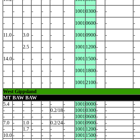
-
-
-
-
-
-
-
1001
0300
-
-
-
-
-
-
-
-
-
-
1001
0600
-
-
-
11.0
-
3.0
-
-
-
-
1001
0900
-
-
-
-
-
2.5
-
-
-
-
1001
1200
-
-
-
14.0
-
-
-
-
-
-
1001
1500
-
-
-
-
-
-
-
-
-
-
1001
1800
-
-
-
-
-
-
-
-
-
-
1001
2100
-
-
-
West Gippsland
MT BAW BAW
5.4
-
-
-
-
-
-
1001
0000
-
-
-
-
-
-
-
-
0.2/18
-
1001
0300
-
-
-
-
-
-
-
-
-
-
1001
0600
-
-
-
7.0
-
1.0
-
-
0.2/24
-
1001
0900
-
-
-
-
-
1.7
-
-
-
-
1001
1200
-
-
-
10.0
-
-
-
-
-
-
1001
1500
-
-
-