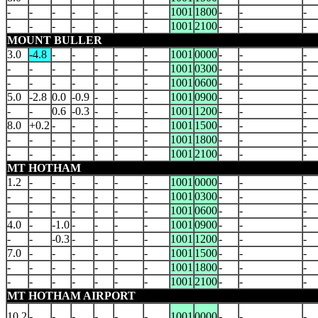
-
-
-
-
-
-
-
1001
1800
-
-
-
-
-
-
-
-
-
-
1001
2100
-
-
-
MOUNT BULLER
3.0
-4.8
-
-
-
-
-
1001
0000
-
-
-
-
-
-
-
-
-
-
1001
0300
-
-
-
-
-
-
-
-
-
-
1001
0600
-
-
-
5.0
-2.8
0.0
-0.9
-
-
-
1001
0900
-
-
-
-
-
0.6
-0.3
-
-
-
1001
1200
-
-
-
8.0
+0.2
-
-
-
-
-
1001
1500
-
-
-
-
-
-
-
-
-
-
1001
1800
-
-
-
-
-
-
-
-
-
-
1001
2100
-
-
-
MT HOTHAM
1.2
-
-
-
-
-
-
1001
0000
-
-
-
-
-
-
-
-
-
-
1001
0300
-
-
-
-
-
-
-
-
-
-
1001
0600
-
-
-
4.0
-
-1.0
-
-
-
-
1001
0900
-
-
-
-
-
-0.3
-
-
-
-
1001
1200
-
-
-
7.0
-
-
-
-
-
-
1001
1500
-
-
-
-
-
-
-
-
-
-
1001
1800
-
-
-
-
-
-
-
-
-
-
1001
2100
-
-
-
MT HOTHAM AIRPORT
10.2
-
-
-
-
-
-
1001
0000
-
-
-