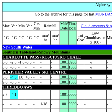
Alpine syn
Go to the archive for this page for last
MONDA
Grs
Mth/
Time
Max
Var
Min
Var
Rainfall
Cloud amounts & t
Min
Date
local
Low
mm/
mm/
Tot
° C
° C
° C
° C
° C
Cloud(base m
Mi
hr
hr
Cov
x 100)
New South Wales
Southern Tablelands-Snowy Mountains
CHARLOTTE PASS (KOSCIUSKO CHALE
6.0
-2.8
-1.0
-0.5
-
-
-
1001
0900
-/
-
8.0
-0.8
-
-
-
-
-
1001
1500
-/
-
PERISHER VALLEY SKI CENTRE
5.0
-4.5
1.0
+0.7
-
-
-
1001
0900
-/
-
9.0
-0.5
-
-
-
-
-
1001
1500
-
-
THREDBO AWS
2.7
-4.1
-
-
-
-
-
1001
0000
-
-
-
-
-
-
-
-
1/18
-
1001
0300
-
-
-