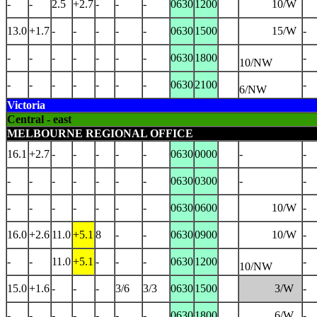
-
-
2.5
+2.7
-
-
-
0630
1200
10/W
13.0
+1.7
-
-
-
-
-
0630
1500
15/W
-
-
-
-
-
-
-
-
0630
1800
-
10/NW
-
-
-
-
-
-
-
0630
2100
-
6/NW
Victoria
Central - east
MELBOURNE REGIONAL OFFICE
16.1
+2.7
-
-
-
-
-
0630
0000
-
-
-
-
-
-
-
-
-
0630
0300
-
-
-
-
-
-
-
-
-
0630
0600
10/W
-
16.0
+2.6
11.0
+5.1
8
-
-
0630
0900
10/W
-
-
-
11.0
+5.1
-
-
-
0630
1200
-
10/NW
15.0
+1.6
-
-
-
3/6
3/3
0630
1500
3/W
-
-
-
-
-
-
-
-
0630
1800
6/W
-