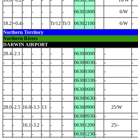
-
-
-
-
-
-
-
0630
1800
6/W
-
18.2
+0.4
-
-
-
Tr/12
Tr/3
0630
2100
6/W
-
Northern Territory
Northern Rivers
DARWIN AIRPORT
28.4
-2.1
-
-
-
-
-
0630
0000
-
-
-
-
-
-
-
-
-
0630
0030
-
-
-
-
-
-
-
-
-
-
0630
0300
-
-
-
-
-
-
-
-
-
0630
0330
-
-
-
-
-
-
-
-
-
-
0630
0600
-
-
-
-
-
-
-
-
-
0630
0630
-
-
-
28.0
-2.5
16.0
-3.3
13
-
-
0630
0900
25/W
-
-
-
-
-
-
-
0630
0930
-
-
-
-
-
16.1
-3.2
-
-
-
0630
1200
25/-
-
-
-
-
-
-
-
0630
1230
-
-
-