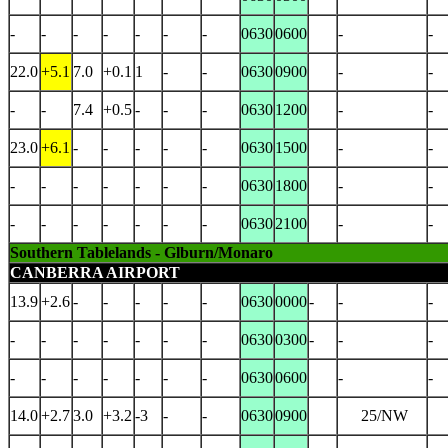
-
-
-
-
-
-
-
0630
0600
-
-
22.0
+5.1
7.0
+0.1
1
-
-
0630
0900
-
-
-
-
7.4
+0.5
-
-
-
0630
1200
-
-
23.0
+6.1
-
-
-
-
-
0630
1500
-
-
-
-
-
-
-
-
-
0630
1800
-
-
-
-
-
-
-
-
-
0630
2100
-
-
Southern Tablelands - Glburn/Monaro
CANBERRA AIRPORT
13.9
+2.6
-
-
-
-
-
0630
0000
-
-
-
-
-
-
-
-
-
-
0630
0300
-
-
-
-
-
-
-
-
-
-
0630
0600
-
-
14.0
+2.7
3.0
+3.2
-3
-
-
0630
0900
25/NW