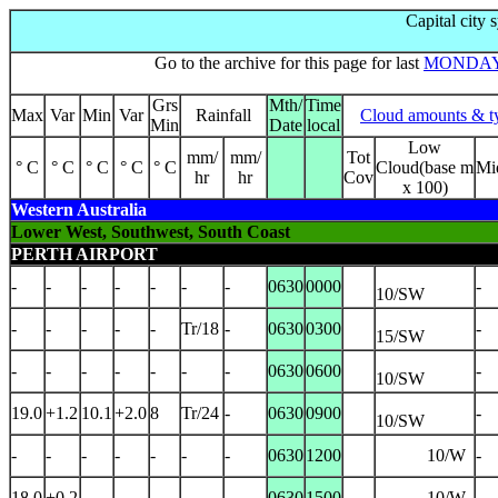
Capital city
Go to the archive for this page for last
MONDA
Grs
Mth/
Time
Max
Var
Min
Var
Rainfall
Cloud amounts & t
Min
Date
local
Low
mm/
mm/
Tot
° C
° C
° C
° C
° C
Cloud(base m
Mi
hr
hr
Cov
x 100)
Western Australia
Lower West, Southwest, South Coast
PERTH AIRPORT
-
-
-
-
-
-
-
0630
0000
-
10/SW
-
-
-
-
-
Tr/18
-
0630
0300
-
15/SW
-
-
-
-
-
-
-
0630
0600
-
10/SW
19.0
+1.2
10.1
+2.0
8
Tr/24
-
0630
0900
-
10/SW
-
-
-
-
-
-
-
0630
1200
10/W
-
18.0
+0.2
-
-
-
-
-
0630
1500
10/W
-