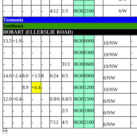
-
-
-
-
-
4/12
1/3
0630
2100
6/W
Tasmania
Southeast
HOBART (ELLERSLIE ROAD)
13.5
+1.9
-
-
-
-
-
0630
0000
-
10/NW
-
-
-
-
-
-
-
0630
0300
-
10/NW
-
-
-
-
-
-
Tr/3
0630
0600
-
10/NW
14.0
+2.4
8.0
+3.5
8
6/24
6/3
0630
0900
6/NW
-
-
8.9
+4.4
-
-
-
0630
1200
10/NW
12.0
+0.4
-
-
-
0.8/6
0.8/3
0630
1500
6/NW
-
-
-
-
-
-
2/3
0630
1800
6/NW
-
-
-
-
-
7/12
4/3
0630
2100
-
6/NW
