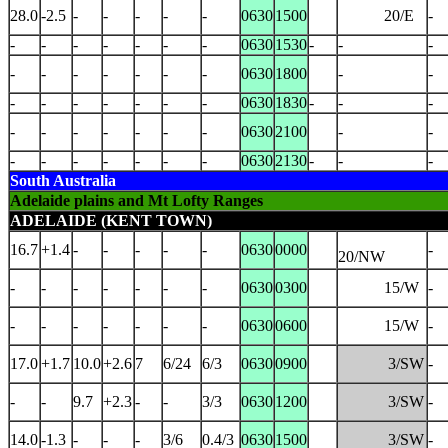
28.0
-2.5
-
-
-
-
-
0630
1500
20/E
-
-
-
-
-
-
-
-
0630
1530
-
-
-
-
-
-
-
-
-
-
0630
1800
-
-
-
-
-
-
-
-
-
0630
1830
-
-
-
-
-
-
-
-
-
-
0630
2100
-
-
-
-
-
-
-
-
-
0630
2130
-
-
-
South Australia
Adelaide plains and Mt Lofty Ranges
ADELAIDE (KENT TOWN)
16.7
+1.4
-
-
-
-
-
0630
0000
-
20/NW
-
-
-
-
-
-
-
0630
0300
15/W
-
-
-
-
-
-
-
-
0630
0600
15/W
-
17.0
+1.7
10.0
+2.6
7
6/24
6/3
0630
0900
3/SW
-
-
-
9.7
+2.3
-
-
3/3
0630
1200
3/SW
-
14.0
-1.3
-
-
-
3/6
0.4/3
0630
1500
3/SW
-