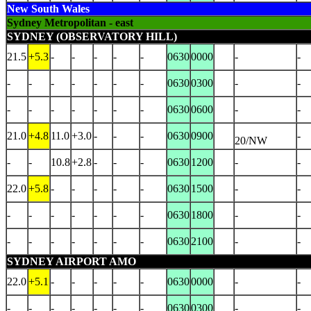
New South Wales
Sydney Metropolitan - east
SYDNEY (OBSERVATORY HILL)
21.5
+5.3
-
-
-
-
-
0630
0000
-
-
-
-
-
-
-
-
-
0630
0300
-
-
-
-
-
-
-
-
-
0630
0600
-
-
21.0
+4.8
11.0
+3.0
-
-
-
0630
0900
-
20/NW
-
-
10.8
+2.8
-
-
-
0630
1200
-
-
22.0
+5.8
-
-
-
-
-
0630
1500
-
-
-
-
-
-
-
-
-
0630
1800
-
-
-
-
-
-
-
-
-
0630
2100
-
-
SYDNEY AIRPORT AMO
22.0
+5.1
-
-
-
-
-
0630
0000
-
-
-
-
-
-
-
-
-
0630
0300
-
-