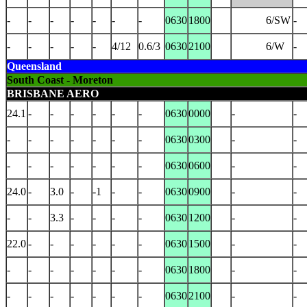
-
-
-
-
-
-
-
0630
1800
6/SW
-
-
-
-
-
-
4/12
0.6/3
0630
2100
6/W
-
Queensland
South Coast - Moreton
BRISBANE AERO
24.1
-
-
-
-
-
-
0630
0000
-
-
-
-
-
-
-
-
-
0630
0300
-
-
-
-
-
-
-
-
-
0630
0600
-
-
24.0
-
3.0
-
-1
-
-
0630
0900
-
-
-
-
3.3
-
-
-
-
0630
1200
-
-
22.0
-
-
-
-
-
-
0630
1500
-
-
-
-
-
-
-
-
-
0630
1800
-
-
-
-
-
-
-
-
-
0630
2100
-
-