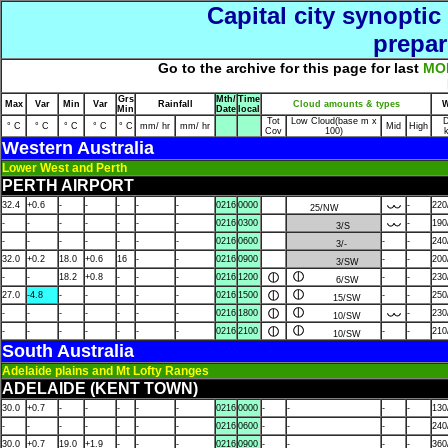
Capital city synopti
prepar
Go to the archive for this page for last
MO
Grs
Mth/
Time
Max
Var
Min
Var
Rainfall
Cloud amounts & types
W
Min
Date
local
Tot
Low Cloud(base m x
D
° C
° C
° C
° C
° C
mm/ hr
mm/ hr
Mid
High
Cov
100)
Western Australia
Lower West and Perth
PERTH AIRPORT
32.4
+0.6
-
-
-
-
-
0216
0000
-
220
25/NW
-
-
-
-
-
-
-
0216
0300
-
190
3/S
-
-
-
-
-
-
-
0216
0600
-
-
240
3/-
32.0
+0.2
18.0
+0.6
16
-
-
0216
0900
-
-
200
3/SW
-
-
18.2
+0.8
-
-
-
0216
1200
-
-
230
6/SW
27.0
-4.8
-
-
-
-
-
0216
1500
-
-
250
15/SW
-
-
-
-
-
-
-
0216
1800
-
230
10/SW
-
-
-
-
-
-
-
0216
2100
-
-
210
10/SW
South Australia
Adelaide plains and Mt Lofty Ranges
ADELAIDE (KENT TOWN)
30.0
+0.7
-
-
-
-
-
0216
0000
-
-
-
-
130
-
-
-
-
-
-
-
0216
0600
-
-
-
-
240
30.0
+0.7
19.0
+1.9
-
-
-
0216
0900
-
-
-
-
360