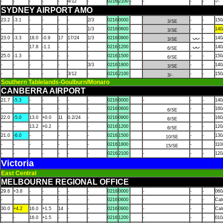
-
-
-
-
-
4/12
-
0216
2100
-
-
-
-
-/-
SYDNEY AIRPORT AMO
23.2
-3.1
-
-
-
-
2/3
0216
0000
-
-
150
3/SE
-
-
-
-
-
-
1/3
0216
0600
-
-
140
3/SE
23.0
-3.3
18.0
-0.9
17
17/24
1/3
0216
0900
-
140
3/SE
-
-
17.8
-1.1
-
-
-
0216
1200
-
140
6/SE
25.0
-1.3
-
-
-
-
-
0216
1500
-
-
150
6/SE
-
-
-
-
-
-
3/3
0216
1800
-
-
140
3/SE
-
-
-
-
-
3/12
-
0216
2100
-
-
150
3/-
Southern Tablelands-Goulburn/Monaro
CANBERRA AIRPORT
21.7
-5.3
-
-
-
-
-
0216
0000
-
-
-
140
-
-
-
-
-
-
-
0216
0600
-
-
160
6/SE
22.0
-5.0
13.0
+0.0
11
0.2/24
-
0216
0900
-
160
6/SE
-
-
13.2
+0.2
-
-
-
0216
1200
-
-
120
6/SE
21.0
-6.0
-
-
-
-
-
0216
1500
-
-
130
10/SE
-
-
-
-
-
-
-
0216
1800
-
110
15/SE
-
-
-
-
-
-
-
0216
2100
-
-
-
120
Victoria
East Central
MELBOURNE REGIONAL OFFICE
29.6
+3.8
-
-
-
-
-
0216
0000
-
-
-
060
-
-
-
-
-
-
-
0216
0600
-
-
-
Ca
30.0
+4.2
16.0
+1.5
14
-
-
0216
0900
-
-
-
Ca
-
-
16.0
+1.5
-
-
-
0216
1200
-
-
-
010