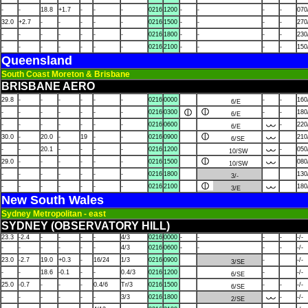
-
-
18.8
+1.7
-
-
-
0216
1200
-
-
-
-
070
32.0
+2.7
-
-
-
-
-
0216
1500
-
-
-
-
270
-
-
-
-
-
-
-
0216
1800
-
-
-
-
230
-
-
-
-
-
-
-
0216
2100
-
-
-
-
150
Queensland
South Coast Moreton & Brisbane
BRISBANE AERO
29.8
-
-
-
-
-
-
0216
0000
-
-
160
6/E
-
-
-
-
-
-
-
0216
0300
-
-
180
6/E
-
-
-
-
-
-
-
0216
0600
-
220
6/E
30.0
-
20.0
-
19
-
-
0216
0900
210
6/SE
-
-
20.1
-
-
-
-
0216
1200
-
050
10/SW
29.0
-
-
-
-
-
-
0216
1500
080
10/SW
-
-
-
-
-
-
-
0216
1800
130
3/-
-
-
-
-
-
-
-
0216
2100
180
3/E
New South Wales
Sydney Metropolitan - east
SYDNEY (OBSERVATORY HILL)
23.3
-2.4
-
-
-
-
4/3
0216
0000
-
-
-
-
-/-
-
-
-
-
-
-
4/3
0216
0600
-
-
-
-
-/-
23.0
-2.7
19.0
+0.3
-
16/24
1/3
0216
0900
-
-/-
3/SE
-
-
18.6
-0.1
-
-
0.4/3
0216
1200
-
-/-
6/SE
25.0
-0.7
-
-
-
0.4/6
Tr/3
0216
1500
-
-
-/-
6/SE
-
-
-
-
-
-
3/3
0216
1800
-
-/-
2/SE