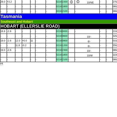
29.0
+3.2
-
-
-
-
-
0216
1500
-
-
270
10/NE
-
-
-
-
-
-
-
0216
1800
-
-
-
060
-
-
-
-
-
-
-
0216
2100
-
-
-
-
060
Tasmania
Southeast and Hobart
HOBART (ELLERSLIE ROAD)
18.8
-2.8
-
-
-
-
-
0216
0000
-
-
-
-
210
-
-
-
-
-
-
-
0216
0600
-
-
320
10/-
19.0
-2.6
12.0
+0.0
11
-
-
0216
0900
-
-
010
6/-
-
-
11.8
-0.2
-
-
-
0216
1200
-
-
350
6/-
19.0
-2.6
-
-
-
-
-
0216
1500
-
-
080
10/-
-
-
-
-
-
-
-
0216
1800
-
-
110
10/W
-
-
-
-
-
-
-
0216
2100
-
-
-
-
080
