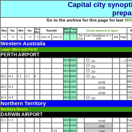
Capital city synop
prepa
Go to the archive for this page for last
MO
Grs
Mth/
Time
Max
Var
Min
Var
Rainfall
Cloud amounts & types
W
Min
Date
local
Tot
Low Cloud(base m x
D
° C
° C
° C
° C
° C
mm/ hr
mm/ hr
Mid
High
Cov
100)
Western Australia
Lower West and Perth
PERTH AIRPORT
-
-
-
-
-
-
-
0615
0000
-
120
25/-
-
-
-
-
-
-
-
0615
0300
-
070
25/-
-
-
-
-
-
-
-
0615
0600
-
310
25/-
19.0
+0.2
7.3
-1.7
4
-
-
0615
0900
-
090
25/-
-
-
-
-
-
-
-
0615
1200
-
080
10/SE
19.0
+0.2
-
-
-
-
-
0615
1500
-
090
15/SE
-
-
-
-
-
-
-
0615
1800
-
140
15/SE
19.4
+0.6
-
-
-
-
-
0615
2100
-
120
25/-
Northern Territory
Northern Rivers
DARWIN AIRPORT
32.1
+1.5
-
-
-
-
-
0615
0030
-
-
Ca
15/SE
-
-
-
-
-
-
-
0615
0330
-
210
3/SE
-
-
-
-
-
-
Tr/3
0615
0630
210
3/SE