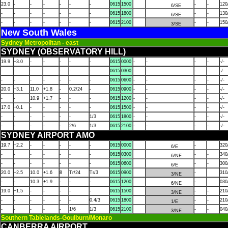
23.0
-
-
-
-
-
-
0615
1500
-
-
120
6/SE
-
-
-
-
-
-
-
0615
1800
-
-
130
6/SE
-
-
-
-
-
-
-
0615
2100
-
-
150
3/SE
New South Wales
Sydney Metropolitan - east
SYDNEY (OBSERVATORY HILL)
19.9
+3.0
-
-
-
-
-
0615
0000
-
-
-
-
-/-
-
-
-
-
-
-
-
0615
0300
-
-
-
-
-/-
-
-
-
-
-
-
-
0615
0600
-
-
-
-
-/-
20.0
+3.1
11.0
+1.8
-
0.2/24
-
0615
0900
-
-
-
-
-/-
-
-
10.9
+1.7
-
-
-
0615
1200
-
-
-
-
-/-
17.0
+0.1
-
-
-
-
-
0615
1500
-
-
-
-
-/-
-
-
-
-
-
-
1/3
0615
1800
-
-
-
-
-/-
-
-
-
-
-
2/6
1/3
0615
2100
-
-
-
-
-/-
SYDNEY AIRPORT AMO
19.7
+2.2
-
-
-
-
-
0615
0000
-
320
6/E
-
-
-
-
-
-
-
0615
0300
-
-
340
6/NE
-
-
-
-
-
-
-
0615
0600
-
-
300
6/E
20.0
+2.5
10.0
+1.6
8
Tr/24
Tr/3
0615
0900
-
310
3/NE
-
-
10.3
+1.9
-
-
-
0615
1200
-
030
6/NE
19.0
+1.5
-
-
-
-
-
0615
1500
-
-
210
3/NE
-
-
-
-
-
-
0.4/3
0615
1800
-
-
210
1/E
-
-
-
-
-
1/6
1/3
0615
2100
-
-
040
3/NE
Southern Tablelands-Goulburn/Monaro
CANBERRA AIRPORT