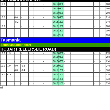
16.3
-
-
-
-
-
-
0615
0000
-
-
-
-
080
-
-
-
-
-
-
-
0615
0300
-
-
-
360
-
-
-
-
-
-
-
0615
0600
-
-
-
200
16.0
-
0.0
-
-
-
-
0615
0900
-
-
-
210
-
-
-0.2
-
-
-
-
0615
1200
-
-
-
-
040
16.0
-
-
-
-
-
-
0615
1500
-
-
-
080
-
-
-
-
-
-
-
0615
1800
-
-
-
090
-
-
-
-
-
-
-
0615
2100
-
-
-
150
Tasmania
Southeast and Hobart
HOBART (ELLERSLIE ROAD)
10.0
-1.9
-
-
-
-
-
0615
0000
-
-
-
-
270
-
-
-
-
-
-
-
0615
0300
-
-
-
-
250
-
-
-
-
-
-
-
0615
0600
-
-
-
-
Ca
10.0
-1.9
5.0
-0.2
-
-
-
0615
0900
-
-
-
-
240
-
-
4.8
-0.4
-
-
-
0615
1200
-
-
-
-
360
12.0
+0.1
-
-
-
-
-
0615
1500
-
-
-
-
Ca
-
-
-
-
-
-
-
0615
1800
-
-
-
-
340
-
-
-
-
-
-
-
0615
2100
-
-
-
-
330
