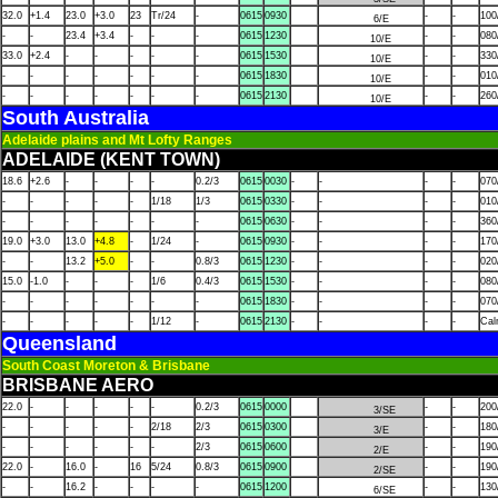
32.0
+1.4
23.0
+3.0
23
Tr/24
-
0615
0930
-
-
100
6/E
-
-
23.4
+3.4
-
-
-
0615
1230
-
-
080
10/E
33.0
+2.4
-
-
-
-
-
0615
1530
-
-
330
10/E
-
-
-
-
-
-
-
0615
1830
-
-
010
10/E
-
-
-
-
-
-
-
0615
2130
-
-
260
10/E
South Australia
Adelaide plains and Mt Lofty Ranges
ADELAIDE (KENT TOWN)
18.6
+2.6
-
-
-
-
0.2/3
0615
0030
-
-
-
-
070
-
-
-
-
-
1/18
1/3
0615
0330
-
-
-
-
010
-
-
-
-
-
-
-
0615
0630
-
-
-
-
360
19.0
+3.0
13.0
+4.8
-
1/24
-
0615
0930
-
-
-
-
170
-
-
13.2
+5.0
-
-
0.8/3
0615
1230
-
-
-
-
020
15.0
-1.0
-
-
-
1/6
0.4/3
0615
1530
-
-
-
-
080
-
-
-
-
-
-
-
0615
1830
-
-
-
-
070
-
-
-
-
-
1/12
-
0615
2130
-
-
-
-
Ca
Queensland
South Coast Moreton & Brisbane
BRISBANE AERO
22.0
-
-
-
-
-
0.2/3
0615
0000
-
-
200
3/SE
-
-
-
-
-
2/18
2/3
0615
0300
-
-
180
3/E
-
-
-
-
-
-
2/3
0615
0600
-
-
190
2/E
22.0
-
16.0
-
16
5/24
0.8/3
0615
0900
-
-
190
2/SE
-
-
16.2
-
-
-
-
0615
1200
-
-
130
6/SE