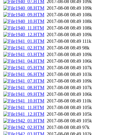
1940_07.HTM
2017-08-08 08:49
109k
1940_08.HTM
2017-08-08 08:49
109k
1940_09.HTM
2017-08-08 08:49
108k
1940_10.HTM
2017-08-08 08:49
108k
1940_11.HTM
2017-08-08 08:49
108k
1940_12.HTM
2017-08-08 08:49
109k
1941_01.HTM
2017-08-08 08:49
111k
1941_02.HTM
2017-08-08 08:49
98k
1941_03.HTM
2017-08-08 08:49
109k
1941_04.HTM
2017-08-08 08:49
106k
1941_05.HTM
2017-08-08 08:49
107k
1941_06.HTM
2017-08-08 08:49
103k
1941_07.HTM
2017-08-08 08:49
109k
1941_08.HTM
2017-08-08 08:49
107k
1941_09.HTM
2017-08-08 08:49
106k
1941_10.HTM
2017-08-08 08:49
110k
1941_11.HTM
2017-08-08 08:49
105k
1941_12.HTM
2017-08-08 08:49
105k
1942_01.HTM
2017-08-08 08:49
105k
1942_02.HTM
2017-08-08 08:49
97k
1942_03.HTM
2017-08-08 08:49
102k