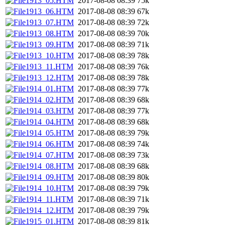
1913_05.HTM
2017-08-08 08:39
75k
1913_06.HTM
2017-08-08 08:39
67k
1913_07.HTM
2017-08-08 08:39
72k
1913_08.HTM
2017-08-08 08:39
70k
1913_09.HTM
2017-08-08 08:39
71k
1913_10.HTM
2017-08-08 08:39
78k
1913_11.HTM
2017-08-08 08:39
76k
1913_12.HTM
2017-08-08 08:39
78k
1914_01.HTM
2017-08-08 08:39
77k
1914_02.HTM
2017-08-08 08:39
68k
1914_03.HTM
2017-08-08 08:39
77k
1914_04.HTM
2017-08-08 08:39
68k
1914_05.HTM
2017-08-08 08:39
79k
1914_06.HTM
2017-08-08 08:39
74k
1914_07.HTM
2017-08-08 08:39
73k
1914_08.HTM
2017-08-08 08:39
68k
1914_09.HTM
2017-08-08 08:39
80k
1914_10.HTM
2017-08-08 08:39
79k
1914_11.HTM
2017-08-08 08:39
71k
1914_12.HTM
2017-08-08 08:39
79k
1915_01.HTM
2017-08-08 08:39
81k