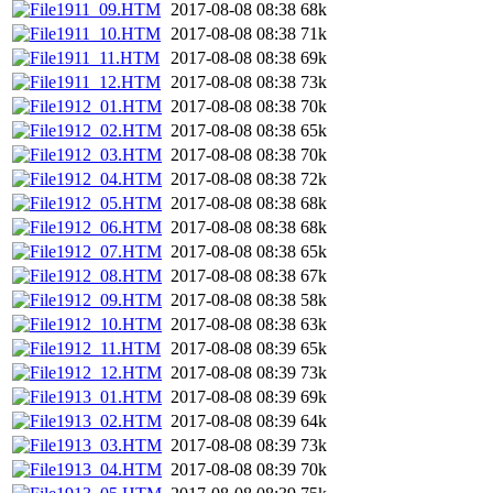
1911_09.HTM
2017-08-08 08:38
68k
1911_10.HTM
2017-08-08 08:38
71k
1911_11.HTM
2017-08-08 08:38
69k
1911_12.HTM
2017-08-08 08:38
73k
1912_01.HTM
2017-08-08 08:38
70k
1912_02.HTM
2017-08-08 08:38
65k
1912_03.HTM
2017-08-08 08:38
70k
1912_04.HTM
2017-08-08 08:38
72k
1912_05.HTM
2017-08-08 08:38
68k
1912_06.HTM
2017-08-08 08:38
68k
1912_07.HTM
2017-08-08 08:38
65k
1912_08.HTM
2017-08-08 08:38
67k
1912_09.HTM
2017-08-08 08:38
58k
1912_10.HTM
2017-08-08 08:38
63k
1912_11.HTM
2017-08-08 08:39
65k
1912_12.HTM
2017-08-08 08:39
73k
1913_01.HTM
2017-08-08 08:39
69k
1913_02.HTM
2017-08-08 08:39
64k
1913_03.HTM
2017-08-08 08:39
73k
1913_04.HTM
2017-08-08 08:39
70k