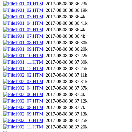
1901_01.HTM
2017-08-08 08:36
23k
1901_02.HTM
2017-08-08 08:36
19k
1901_03.HTM
2017-08-08 08:36
4k
1901_04.HTM
2017-08-08 08:36
41k
1901_05.HTM
2017-08-08 08:36
4k
1901_07.HTM
2017-08-08 08:36
4k
1901_08.HTM
2017-08-08 08:36
30k
1901_09.HTM
2017-08-08 08:36
20k
1901_10.HTM
2017-08-08 08:37
22k
1901_11.HTM
2017-08-08 08:37
30k
1901_12.HTM
2017-08-08 08:37
25k
1902_02.HTM
2017-08-08 08:37
11k
1902_03.HTM
2017-08-08 08:37
31k
1902_04.HTM
2017-08-08 08:37
37k
1902_06.HTM
2017-08-08 08:37
4k
1902_07.HTM
2017-08-08 08:37
12k
1902_08.HTM
2017-08-08 08:37
7k
1902_09.HTM
2017-08-08 08:37
13k
1902_10.HTM
2017-08-08 08:37
25k
1902_11.HTM
2017-08-08 08:37
20k