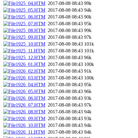
1925_04.HTM
2017-08-08 08:43
99k
1925_05.HTM
2017-08-08 08:43
94k
1925_06.HTM
2017-08-08 08:43
90k
1925_07.HTM
2017-08-08 08:43
95k
1925_08.HTM
2017-08-08 08:43
99k
1925_09.HTM
2017-08-08 08:43
97k
1925_10.HTM
2017-08-08 08:43
101k
1925_11.HTM
2017-08-08 08:43
101k
1925_12.HTM
2017-08-08 08:43
96k
1926_01.HTM
2017-08-08 08:43
100k
1926_02.HTM
2017-08-08 08:43
91k
1926_03.HTM
2017-08-08 08:43
100k
1926_04.HTM
2017-08-08 08:43
95k
1926_05.HTM
2017-08-08 08:43
96k
1926_06.HTM
2017-08-08 08:43
93k
1926_07.HTM
2017-08-08 08:43
97k
1926_08.HTM
2017-08-08 08:43
94k
1926_09.HTM
2017-08-08 08:43
93k
1926_10.HTM
2017-08-08 08:43
94k
1926_11.HTM
2017-08-08 08:43
94k