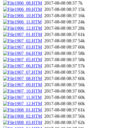
1906_08.HTM
2017-08-08 08:37
7k
1906_09.HTM
2017-08-08 08:37
15k
1906_10.HTM
2017-08-08 08:37
16k
1906_11.HTM
2017-08-08 08:37
24k
1906_12.HTM
2017-08-08 08:37
28k
1907_01.HTM
2017-08-08 08:37
61k
1907_02.HTM
2017-08-08 08:37
54k
1907_03.HTM
2017-08-08 08:37
60k
1907_04.HTM
2017-08-08 08:37
58k
1907_05.HTM
2017-08-08 08:37
58k
1907_06.HTM
2017-08-08 08:37
57k
1907_07.HTM
2017-08-08 08:37
53k
1907_08.HTM
2017-08-08 08:37
60k
1907_09.HTM
2017-08-08 08:37
56k
1907_10.HTM
2017-08-08 08:37
60k
1907_11.HTM
2017-08-08 08:37
60k
1907_12.HTM
2017-08-08 08:37
60k
1908_01.HTM
2017-08-08 08:37
61k
1908_02.HTM
2017-08-08 08:37
56k
1908_03.HTM
2017-08-08 08:37
62k