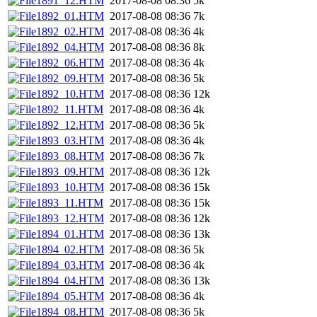
1891_12.HTM
2017-08-08 08:36
5k
1892_01.HTM
2017-08-08 08:36
7k
1892_02.HTM
2017-08-08 08:36
4k
1892_04.HTM
2017-08-08 08:36
8k
1892_06.HTM
2017-08-08 08:36
4k
1892_09.HTM
2017-08-08 08:36
5k
1892_10.HTM
2017-08-08 08:36
12k
1892_11.HTM
2017-08-08 08:36
4k
1892_12.HTM
2017-08-08 08:36
5k
1893_03.HTM
2017-08-08 08:36
4k
1893_08.HTM
2017-08-08 08:36
7k
1893_09.HTM
2017-08-08 08:36
12k
1893_10.HTM
2017-08-08 08:36
15k
1893_11.HTM
2017-08-08 08:36
15k
1893_12.HTM
2017-08-08 08:36
12k
1894_01.HTM
2017-08-08 08:36
13k
1894_02.HTM
2017-08-08 08:36
5k
1894_03.HTM
2017-08-08 08:36
4k
1894_04.HTM
2017-08-08 08:36
13k
1894_05.HTM
2017-08-08 08:36
4k
1894_08.HTM
2017-08-08 08:36
5k