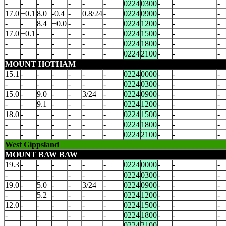
-
-
-
-
-
-
-
0224
0300
-
-
-
17.0
+0.1
8.0
-0.4
-
0.8/24
-
0224
0900
-
-
-
-
-
8.4
+0.0
-
-
-
0224
1200
-
-
-
17.0
+0.1
-
-
-
-
-
0224
1500
-
-
-
-
-
-
-
-
-
-
0224
1800
-
-
-
-
-
-
-
-
-
-
0224
2100
-
-
-
MOUNT HOTHAM
15.1
-
-
-
-
-
-
0224
0000
-
-
-
-
-
-
-
-
-
-
0224
0300
-
-
-
15.0
-
9.0
-
-
3/24
-
0224
0900
-
-
-
-
-
9.1
-
-
-
-
0224
1200
-
-
-
18.0
-
-
-
-
-
-
0224
1500
-
-
-
-
-
-
-
-
-
-
0224
1800
-
-
-
-
-
-
-
-
-
-
0224
2100
-
-
-
West Gippsland
MOUNT BAW BAW
19.3
-
-
-
-
-
-
0224
0000
-
-
-
-
-
-
-
-
-
-
0224
0300
-
-
-
19.0
-
5.0
-
-
3/24
-
0224
0900
-
-
-
-
-
5.2
-
-
-
-
0224
1200
-
-
-
12.0
-
-
-
-
-
-
0224
1500
-
-
-
-
-
-
-
-
-
-
0224
1800
-
-
-
-
-
-
-
-
-
-
0224
2100
-
-
-