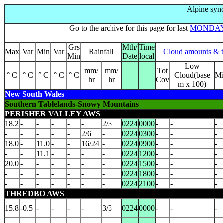
Alpine syn
Go to the archive for this page for last
MONDA
Grs
Mth/
Time
Max
Var
Min
Var
Rainfall
Cloud amounts & 
Min
Date
local
Low
mm/
mm/
Tot
° C
° C
° C
° C
° C
Cloud(base
M
hr
hr
Cov
m x 100)
New South Wales
Southern Tablelands-Snowy Mountains
PERISHER VALLEY AWS
18.2
-
-
-
-
-
2/3
0224
0000
-
-
-
-
-
-
-
-
2/6
-
0224
0300
-
-
-
18.0
-
11.0
-
-
16/24
-
0224
0900
-
-
-
-
-
11.1
-
-
-
-
0224
1200
-
-
-
20.0
-
-
-
-
-
-
0224
1500
-
-
-
-
-
-
-
-
-
-
0224
1800
-
-
-
-
-
-
-
-
-
-
0224
2100
-
-
-
THREDBO AWS
15.8
-0.5
-
-
-
-
3/3
0224
0000
-
-
-