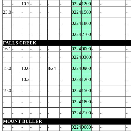
-
-
10.7
-
-
-
-
0224
1200
-
-
23.0
-
-
-
-
-
-
0224
1500
-
-
-
-
-
-
-
-
-
0224
1800
-
-
-
-
-
-
-
-
-
-
0224
2100
-
-
FALLS CREEK
16.1
-
-
-
-
-
-
0224
0000
-
-
-
-
-
-
-
-
-
-
0224
0300
-
-
-
15.0
-
10.0
-
-
8/24
-
0224
0900
-
-
-
-
-
10.2
-
-
-
-
0224
1200
-
-
-
19.0
-
-
-
-
-
-
0224
1500
-
-
-
-
-
-
-
-
-
-
0224
1800
-
-
-
-
-
-
-
-
-
-
0224
2100
-
-
-
MOUNT BULLER
-
-
-
-
-
-
-
0224
0000
-
-
-