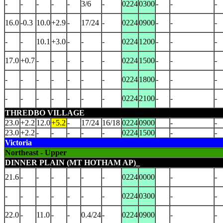
-
-
-
-
-
3/6
-
0224
0300
-
-
-
16.0
-0.3
10.0
+2.9
-
17/24
-
0224
0900
-
-
-
-
-
10.1
+3.0
-
-
-
0224
1200
-
-
-
17.0
+0.7
-
-
-
-
-
0224
1500
-
-
-
-
-
-
-
-
-
-
0224
1800
-
-
-
-
-
-
-
-
-
-
0224
2100
-
-
-
THREDBO VILLAGE
23.0
+2.2
12.0
+5.2
-
17/24
16/18
0224
0900
-
-
23.0
+2.2
-
-
-
-
-
0224
1500
-
-
Victoria
Northeast - Upper
DINNER PLAIN (MT HOTHAM AP)_
21.6
-
-
-
-
-
-
0224
0000
-
-
-
-
-
-
-
-
-
0224
0300
-
-
22.0
-
11.0
-
-
0.4/24
-
0224
0900
-
-