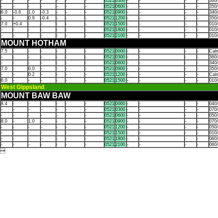
-
-
-
-
-
-
-
0521
0300
-
-
-
-
360
-
-
-
-
-
-
-
0521
0600
-
-
-
-
350
6.0
-0.6
1.0
-0.3
-
-
-
0521
0900
-
-
-
-
340
-
-
0.9
-0.4
-
-
-
0521
1200
-
-
-
-
350
7.0
+0.4
-
-
-
-
-
0521
1500
-
-
-
-
010
-
-
-
-
-
-
-
0521
1800
-
-
-
-
010
-
-
-
-
-
-
-
0521
2100
-
-
-
-
010
MOUNT HOTHAM
7.5
-
-
-
-
-
-
0521
0000
-
-
-
-
Cal
-
-
-
-
-
-
-
0521
0300
-
-
-
-
360
-
-
-
-
-
-
-
0521
0600
-
-
-
-
340
7.0
-
0.0
-
-
-
-
0521
0900
-
-
-
-
350
-
-
0.2
-
-
-
-
0521
1200
-
-
-
-
Cal
6.0
-
-
-
-
-
-
0521
1500
-
-
-
-
010
West Gippsland
MOUNT BAW BAW
8.4
-
-
-
-
-
-
0521
0000
-
-
-
-
040/
-
-
-
-
-
-
-
0521
0300
-
-
-
-
070
-
-
-
-
-
-
-
0521
0600
-
-
-
-
050
8.0
-
1.0
-
-
-
-
0521
0900
-
-
-
-
070
-
-
-
-
-
-
-
0521
1200
-
-
-
-
050
-
-
-
-
-
-
-
0521
1500
-
-
-
-
010
-
-
-
-
-
-
-
0521
1800
-
-
-
-
060
-
-
-
-
-
-
-
0521
2100
-
-
-
-
060
