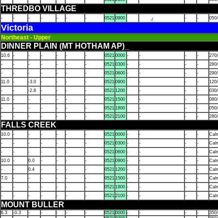
THREDBO VILLAGE
-
-
-
-
-
-
-
0521
0900
-
-
050
-/
Victoria
Northeast - Upper
DINNER PLAIN (MT HOTHAM AP)_
10.6
-
-
-
-
-
-
0521
0000
-
-
-
-
270
-
-
-
-
-
-
-
0521
0300
-
-
-
-
280
-
-
-
-
-
-
-
0521
0600
-
-
-
-
290
11.0
-
-3.0
-
-
-
-
0521
0900
-
-
-
120
-
-
-2.8
-
-
-
-
0521
1200
-
-
-
030
11.0
-
-
-
-
-
-
0521
1500
-
-
-
080
-
-
-
-
-
-
-
0521
1800
-
-
-
050
-
-
-
-
-
-
-
0521
2100
-
-
-
280
FALLS CREEK
10.0
-
-
-
-
-
-
0521
0000
-
-
-
-
Cal
-
-
-
-
-
-
-
0521
0300
-
-
-
-
Cal
-
-
-
-
-
-
-
0521
0600
-
-
-
-
Cal
10.0
-
0.0
-
-
-
-
0521
0900
-
-
-
-
Cal
-
-
0.4
-
-
-
-
0521
1200
-
-
-
-
Cal
7.0
-
-
-
-
-
-
0521
1500
-
-
-
-
Cal
-
-
-
-
-
-
-
0521
1800
-
-
-
-
Cal
-
-
-
-
-
-
-
0521
2100
-
-
-
-
Cal
MOUNT BULLER
6.3
-0.3
-
-
-
-
-
0521
0000
-
-
-
-
350