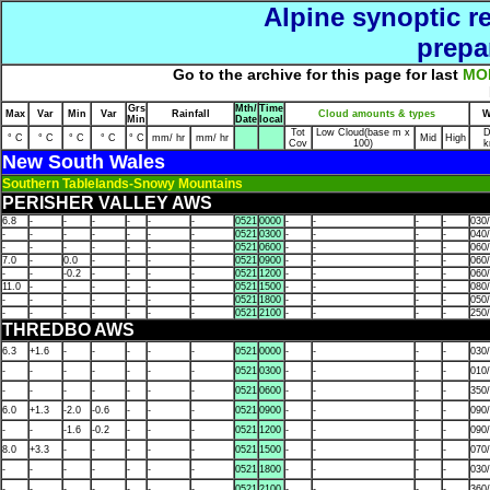
Alpine synoptic r
prepa
Go to the archive for this page for last
MO
Grs
Mth/
Time
Max
Var
Min
Var
Rainfall
Cloud amounts & types
W
Min
Date
local
Tot
Low Cloud(base m x
D
° C
° C
° C
° C
° C
mm/ hr
mm/ hr
Mid
High
Cov
100)
k
New South Wales
Southern Tablelands-Snowy Mountains
PERISHER VALLEY AWS
6.8
-
-
-
-
-
-
0521
0000
-
-
-
-
030
-
-
-
-
-
-
-
0521
0300
-
-
-
-
040
-
-
-
-
-
-
-
0521
0600
-
-
-
-
060
7.0
-
0.0
-
-
-
-
0521
0900
-
-
-
-
060
-
-
-0.2
-
-
-
-
0521
1200
-
-
-
-
060
11.0
-
-
-
-
-
-
0521
1500
-
-
-
-
080
-
-
-
-
-
-
-
0521
1800
-
-
-
-
050
-
-
-
-
-
-
-
0521
2100
-
-
-
-
250
THREDBO AWS
6.3
+1.6
-
-
-
-
-
0521
0000
-
-
-
-
030
-
-
-
-
-
-
-
0521
0300
-
-
-
-
010
-
-
-
-
-
-
-
0521
0600
-
-
-
-
350
6.0
+1.3
-2.0
-0.6
-
-
-
0521
0900
-
-
-
-
090
-
-
-1.6
-0.2
-
-
-
0521
1200
-
-
-
-
090
8.0
+3.3
-
-
-
-
-
0521
1500
-
-
-
-
070/
-
-
-
-
-
-
-
0521
1800
-
-
-
-
030
-
-
-
-
-
-
-
0521
2100
-
-
-
-
360