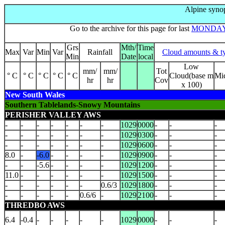
Alpine synop
Go to the archive for this page for last
MONDA
Grs
Mth/
Time
Max
Var
Min
Var
Rainfall
Cloud amounts & t
Min
Date
local
Low
mm/
mm/
Tot
° C
° C
° C
° C
° C
Cloud(base m
Mi
hr
hr
Cov
x 100)
New South Wales
Southern Tablelands-Snowy Mountains
PERISHER VALLEY AWS
-
-
-
-
-
-
-
1029
0000
-
-
-
-
-
-
-
-
-
-
1029
0300
-
-
-
-
-
-
-
-
-
-
1029
0600
-
-
-
8.0
-
-6.0
-
-
-
-
1029
0900
-
-
-
-
-
-5.6
-
-
-
-
1029
1200
-
-
-
11.0
-
-
-
-
-
-
1029
1500
-
-
-
-
-
-
-
-
-
0.6/3
1029
1800
-
-
-
-
-
-
-
-
0.6/6
-
1029
2100
-
-
-
THREDBO AWS
6.4
-0.4
-
-
-
-
-
1029
0000
-
-
-