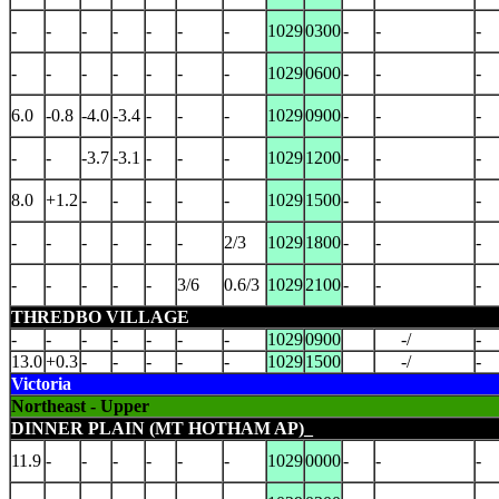
-
-
-
-
-
-
-
1029
0300
-
-
-
-
-
-
-
-
-
-
1029
0600
-
-
-
6.0
-0.8
-4.0
-3.4
-
-
-
1029
0900
-
-
-
-
-
-3.7
-3.1
-
-
-
1029
1200
-
-
-
8.0
+1.2
-
-
-
-
-
1029
1500
-
-
-
-
-
-
-
-
-
2/3
1029
1800
-
-
-
-
-
-
-
-
3/6
0.6/3
1029
2100
-
-
-
THREDBO VILLAGE
-
-
-
-
-
-
-
1029
0900
-/
-
13.0
+0.3
-
-
-
-
-
1029
1500
-/
-
Victoria
Northeast - Upper
DINNER PLAIN (MT HOTHAM AP)_
11.9
-
-
-
-
-
-
1029
0000
-
-
-