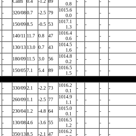
-
Calm
0.4
-1.2
89
-
-
-
-
0.8
1015.6
-
320/08
0.7
-2.5
79
-
-
-
-
0.0
1017.1
-
150/09
8.5
-0.5
53
-
-
-
-
1.3
1016.4
-
140/11
11.7
0.8
47
-
-
-
-
0.6
1014.5
-
130/13
13.0
0.7
43
-
-
-
-
1.6
1014.8
-
180/09
11.5
3.0
56
-
-
-
-
0.2
1016.5
-
150/05
7.1
5.4
89
-
-
-
-
1.5
1016.2
-
330/09
2.1
-2.2
73
-
-
-
-
0.1
1014.9
-
260/09
1.1
-2.5
77
-
-
-
-
1.1
1015.0
-
230/04
1.2
-4.8
64
-
-
-
-
0.1
1016.5
-
130/08
4.6
-3.6
55
-
-
-
-
1.2
1016.2
-
350/13
8.5
-2.1
47
-
-
-
-