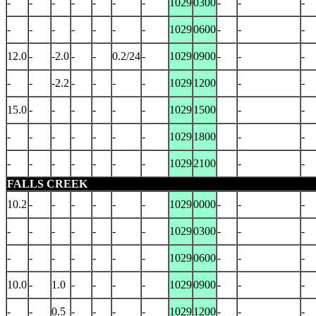
-
-
-
-
-
-
-
1029
0300
-
-
-
-
-
-
-
-
-
-
1029
0600
-
-
-
12.0
-
-2.0
-
-
0.2/24
-
1029
0900
-
-
-
-
-
-2.2
-
-
-
-
1029
1200
-
-
15.0
-
-
-
-
-
-
1029
1500
-
-
-
-
-
-
-
-
-
1029
1800
-
-
-
-
-
-
-
-
-
1029
2100
-
-
FALLS CREEK
10.2
-
-
-
-
-
-
1029
0000
-
-
-
-
-
-
-
-
-
-
1029
0300
-
-
-
-
-
-
-
-
-
-
1029
0600
-
-
-
10.0
-
1.0
-
-
-
-
1029
0900
-
-
-
-
-
0.5
-
-
-
-
1029
1200
-
-
-