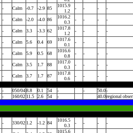
1015.9
-
Calm
-0.7
-2.9
85
-
-
-
-
1.2
1016.2
-
Calm
-2.0
-4.0
86
-
-
-
-
0.3
1017.8
-
Calm
3.3
-3.3
62
-
-
-
-
1.2
1017.6
-
Calm
5.6
0.4
69
-
-
-
-
0.1
1016.6
-
Calm
5.9
0.5
68
-
-
-
-
0.8
1017.0
-
Calm
3.5
1.7
88
-
-
-
-
0.3
1017.8
-
Calm
3.7
1.7
87
-
-
-
-
0.6
-
050/04
8.8
0.1
54
-
-
50.0
-
-
160/02
11.5
2.6
54
-
40.0
regional obser
1016.5
-
330/02
1.2
-1.2
84
-
-
-
-
0.3
1015.6