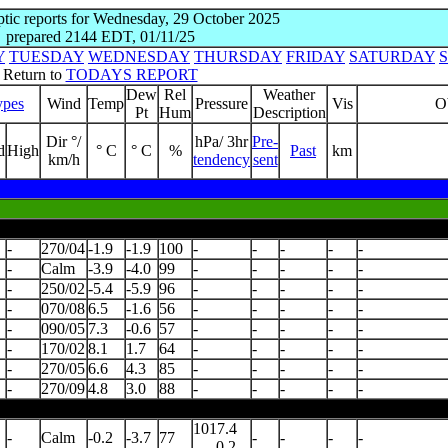
tic reports for Wednesday, 29 October 2025
prepared 2144 EDT, 01/11/25
Y
TUESDAY
WEDNESDAY
THURSDAY
FRIDAY
SATURDAY
Return to
TODAYS REPORT
Dew
Rel
Weather
ypes
Wind
Temp
Pressure
Vis
O
Pt
Hum
Description
Dir °/
hPa/ 3hr
Pre-
d
High
° C
° C
%
Past
km
km/h
tendency
sent
-
270/04
-1.9
-1.9
100
-
-
-
-
-
-
Calm
-3.9
-4.0
99
-
-
-
-
-
-
250/02
-5.4
-5.9
96
-
-
-
-
-
-
070/08
6.5
-1.6
56
-
-
-
-
-
-
090/05
7.3
-0.6
57
-
-
-
-
-
-
170/02
8.1
1.7
64
-
-
-
-
-
-
270/05
6.6
4.3
85
-
-
-
-
-
-
270/09
4.8
3.0
88
-
-
-
-
-
1017.4
-
Calm
-0.2
-3.7
77
-
-
-
-
0.2