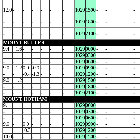
12.0
-
-
-
-
-
-
1029
1500
-
-
-
-
-
-
-
-
-
-
1029
1800
-
-
-
-
-
-
-
-
-
-
1029
2100
-
-
-
MOUNT BULLER
9.4
+1.6
-
-
-
-
-
1029
0000
-
-
-
-
-
-
-
-
-
-
1029
0300
-
-
-
-
-
-
-
-
-
-
1029
0600
-
-
-
9.0
+1.2
0.0
-0.9
-
-
-
1029
0900
-
-
-
-
-
-0.4
-1.3
-
-
-
1029
1200
-
-
-
9.0
+1.2
-
-
-
-
-
1029
1500
-
-
-
-
-
-
-
-
-
-
1029
1800
-
-
-
-
-
-
-
-
-
-
1029
2100
-
-
-
MOUNT HOTHAM
9.1
-
-
-
-
-
-
1029
0000
-
-
-
-
-
-
-
-
-
-
1029
0300
-
-
-
-
-
-
-
-
-
-
1029
0600
-
-
-
9.0
-
0.0
-
-
-
-
1029
0900
-
-
-
-
-
-0.3
-
-
-
-
1029
1200
-
-
-
10.0
-
-
-
-
-
-
1029
1500
-
-
-