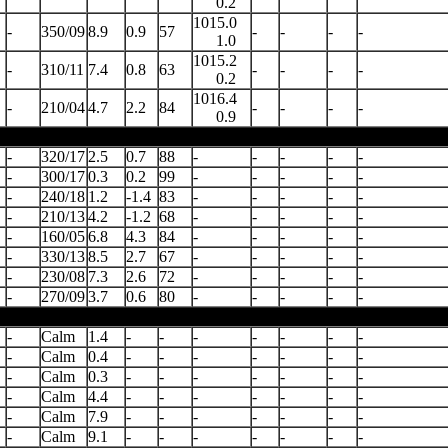
0.2
1015.0
-
350/09
8.9
0.9
57
-
-
-
-
1.0
1015.2
-
310/11
7.4
0.8
63
-
-
-
-
0.2
1016.4
-
210/04
4.7
2.2
84
-
-
-
-
0.9
-
320/17
2.5
0.7
88
-
-
-
-
-
-
300/17
0.3
0.2
99
-
-
-
-
-
-
240/18
1.2
-1.4
83
-
-
-
-
-
-
210/13
4.2
-1.2
68
-
-
-
-
-
-
160/05
6.8
4.3
84
-
-
-
-
-
-
330/13
8.5
2.7
67
-
-
-
-
-
-
230/08
7.3
2.6
72
-
-
-
-
-
-
270/09
3.7
0.6
80
-
-
-
-
-
-
Calm
1.4
-
-
-
-
-
-
-
-
Calm
0.4
-
-
-
-
-
-
-
-
Calm
0.3
-
-
-
-
-
-
-
-
Calm
4.4
-
-
-
-
-
-
-
-
Calm
7.9
-
-
-
-
-
-
-
-
Calm
9.1
-
-
-
-
-
-
-