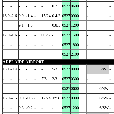
-
-
-
-
-
-
0.2/3
0527
0600
-
-
16.0
-2.6
9.0
-1.4
-
15/24
0.4/3
0527
0900
-
-
-
-
9.1
-1.3
-
-
0.8/3
0527
1200
-
-
17.0
-1.6
-
-
-
0.8/6
-
0527
1500
-
-
-
-
-
-
-
-
-
0527
1800
-
-
-
-
-
-
-
-
-
0527
2100
-
-
ADELAIDE AIRPORT
18.1
-0.4
-
-
-
-
5/3
0527
0000
3/W
-
-
-
-
-
-
7/6
2/3
0527
0300
-
-
-
-
-
-
-
-
-
0527
0600
6/SW
-
16.0
-2.5
9.0
-0.5
8
17/24
Tr/3
0527
0900
6/SW
-
-
-
9.3
-0.2
-
-
-
0527
1200
6/SW
-