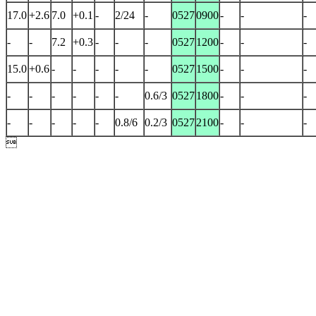
17.0
+2.6
7.0
+0.1
-
2/24
-
0527
0900
-
-
-
-
-
7.2
+0.3
-
-
-
0527
1200
-
-
-
15.0
+0.6
-
-
-
-
-
0527
1500
-
-
-
-
-
-
-
-
-
0.6/3
0527
1800
-
-
-
-
-
-
-
-
0.8/6
0.2/3
0527
2100
-
-
-
