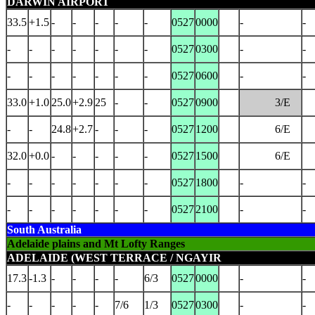
DARWIN AIRPORT
33.5
+1.5
-
-
-
-
-
0527
0000
-
-
-
-
-
-
-
-
-
0527
0300
-
-
-
-
-
-
-
-
-
0527
0600
-
-
33.0
+1.0
25.0
+2.9
25
-
-
0527
0900
3/E
-
-
24.8
+2.7
-
-
-
0527
1200
6/E
32.0
+0.0
-
-
-
-
-
0527
1500
6/E
-
-
-
-
-
-
-
0527
1800
-
-
-
-
-
-
-
-
-
0527
2100
-
-
South Australia
Adelaide plains and Mt Lofty Ranges
ADELAIDE (WEST TERRACE / NGAYIR
17.3
-1.3
-
-
-
-
6/3
0527
0000
-
-
-
-
-
-
-
7/6
1/3
0527
0300
-
-