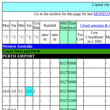
Capital cit
Go to the archive for this page for last
MONDA
Grs
Mth/
Time
Max
Var
Min
Var
Rainfall
Cloud amounts & t
Min
Date
local
Low
mm/
mm/
Tot
° C
° C
° C
° C
° C
Cloud(base
Mi
hr
hr
Cov
m x 100)
Western Australia
Lower West and Perth
PERTH AIRPORT
-
-
-
-
-
-
-
0527
0000
-
-
-
-
-
-
-
-
-
0527
0300
-
-
-
-
-
-
-
-
-
0527
0600
-
-
18.0
-3.6
5.1
-5.3
2
-
-
0527
0900
-
-
-
-
-
-
-
-
-
0527
1200
-
-
21.0
-0.6
-
-
-
-
-
0527
1500
-
-