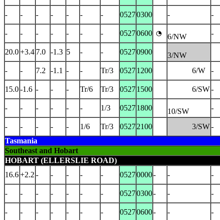
-
-
-
-
-
-
-
0527
0300
-
-
-
-
-
-
-
-
-
0527
0600
-
6/NW
20.0
+3.4
7.0
-1.3
5
-
-
0527
0900
3/NW
-
-
7.2
-1.1
-
-
Tr/3
0527
1200
6/W
-
15.0
-1.6
-
-
-
Tr/6
Tr/3
0527
1500
6/SW
-
-
-
-
-
-
-
1/3
0527
1800
-
10/SW
-
-
-
-
-
1/6
Tr/3
0527
2100
3/SW
-
Tasmania
Southeast and Hobart
HOBART (ELLERSLIE ROAD)
16.6
+2.2
-
-
-
-
-
0527
0000
-
-
-
-
-
-
-
-
-
-
0527
0300
-
-
-
-
-
-
-
-
-
-
0527
0600
-
-
-