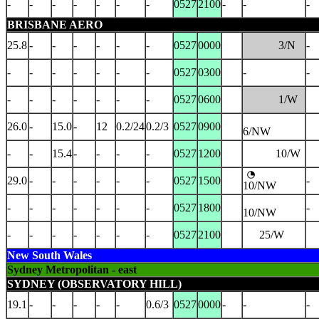
-
-
-
-
-
-
-
0527
2100
-
-
-
BRISBANE AERO
25.8
-
-
-
-
-
-
0527
0000
3/N
-
-
-
-
-
-
-
-
0527
0300
-
-
-
-
-
-
-
-
-
0527
0600
1/W
26.0
-
15.0
-
12
0.2/24
0.2/3
0527
0900
6/NW
-
-
15.4
-
-
-
-
0527
1200
10/W
29.0
-
-
-
-
-
-
0527
1500
-
10/NW
-
-
-
-
-
-
-
0527
1800
-
10/NW
-
-
-
-
-
-
-
0527
2100
25/W
New South Wales
Sydney Metropolitan - east
SYDNEY (OBSERVATORY HILL)
19.1
-
-
-
-
-
0.6/3
0527
0000
-
-
-