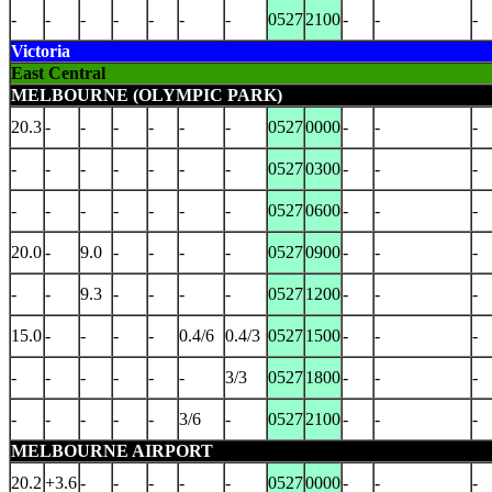
-
-
-
-
-
-
-
0527
2100
-
-
-
Victoria
East Central
MELBOURNE (OLYMPIC PARK)
20.3
-
-
-
-
-
-
0527
0000
-
-
-
-
-
-
-
-
-
-
0527
0300
-
-
-
-
-
-
-
-
-
-
0527
0600
-
-
-
20.0
-
9.0
-
-
-
-
0527
0900
-
-
-
-
-
9.3
-
-
-
-
0527
1200
-
-
-
15.0
-
-
-
-
0.4/6
0.4/3
0527
1500
-
-
-
-
-
-
-
-
-
3/3
0527
1800
-
-
-
-
-
-
-
-
3/6
-
0527
2100
-
-
-
MELBOURNE AIRPORT
20.2
+3.6
-
-
-
-
-
0527
0000
-
-
-