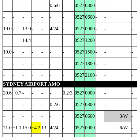
-
-
-
-
-
0.6/6
-
0527
0300
-
-
-
-
-
-
-
-
-
-
0527
0600
-
-
-
19.0
-
13.0
-
-
4/24
-
0527
0900
-
-
-
-
-
14.4
-
-
-
-
0527
1200
-
-
-
19.0
-
-
-
-
-
-
0527
1500
-
-
-
-
-
-
-
-
-
-
0527
1800
-
-
-
-
-
-
-
-
-
-
0527
2100
-
-
-
SYDNEY AIRPORT AMO
20.6
+0.7
-
-
-
-
0.2/3
0527
0000
-
-
-
-
-
-
-
0.2/6
-
0527
0300
-
-
-
-
-
-
-
-
-
0527
0600
3/W
-
21.0
+1.1
15.0
+4.2
13
4/24
-
0527
0900
6/W
-