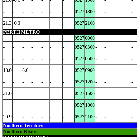
-
-
-
-
-
-
-
0527
1800
-
-
21.3
-0.3
-
-
-
-
-
0527
2100
-
-
PERTH METRO
-
-
-
-
-
-
-
0527
0000
-
-
-
-
-
-
-
-
-
-
0527
0300
-
-
-
-
-
-
-
-
-
-
0527
0600
-
-
-
18.0
-
6.0
-
-
-
-
0527
0900
-
-
-
-
-
-
-
-
-
-
0527
1200
-
-
-
21.0
-
-
-
-
-
-
0527
1500
-
-
-
-
-
-
-
-
-
-
0527
1800
-
-
-
20.9
-
-
-
-
-
-
0527
2100
-
-
-
Northern Territory
Northern Rivers