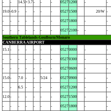
-
-
14.5
+3.7
-
-
-
0527
1200
-
-
19.0
-0.9
-
-
-
-
-
0527
1500
20/W
-
-
-
-
-
-
-
-
0527
1800
-
-
-
-
-
-
-
-
-
0527
2100
-
-
-
Southern Tablelands-Goulburn/Monaro
CANBERRA AIRPORT
15.1
-
-
-
-
-
-
0527
0000
-
-
-
-
-
-
-
-
-
0527
0300
-
-
-
-
-
-
-
-
-
0527
0600
-
-
15.0
-
7.0
-
-
5/24
-
0527
0900
-
-
-
-
6.5
-
-
-
-
0527
1200
-
-
12.0
-
-
-
-
-
-
0527
1500
-
-
-
-
-
-
-
-
-
0527
1800
-
-