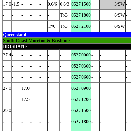
17.0
-1.5
-
-
-
0.6/6
0.6/3
0527
1500
3/SW
-
-
-
-
-
-
-
Tr/3
0527
1800
6/SW
-
-
-
-
-
-
Tr/6
Tr/3
0527
2100
6/SW
-
Queensland
South Coast Moreton & Brisbane
BRISBANE
27.4
-
-
-
-
-
-
0527
0000
-
-
-
-
-
-
-
-
-
-
0527
0300
-
-
-
-
-
-
-
-
-
-
0527
0600
-
-
-
27.0
-
17.0
-
-
-
-
0527
0900
-
-
-
-
-
17.5
-
-
-
-
0527
1200
-
-
-
29.0
-
-
-
-
-
-
0527
1500
-
-
-
-
-
-
-
-
-
-
0527
1800
-
-
-