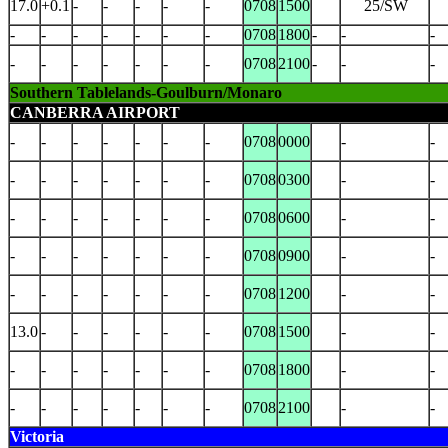
17.0
+0.1
-
-
-
-
-
0708
1500
25/SW
-
-
-
-
-
-
-
0708
1800
-
-
-
-
-
-
-
-
-
-
0708
2100
-
-
-
Southern Tablelands-Goulburn/Monaro
CANBERRA AIRPORT
-
-
-
-
-
-
-
0708
0000
-
-
-
-
-
-
-
-
-
0708
0300
-
-
-
-
-
-
-
-
-
0708
0600
-
-
-
-
-
-
-
-
-
0708
0900
-
-
-
-
-
-
-
-
-
0708
1200
-
-
13.0
-
-
-
-
-
-
0708
1500
-
-
-
-
-
-
-
-
-
0708
1800
-
-
-
-
-
-
-
-
-
0708
2100
-
-
Victoria