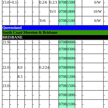
15.0
+0.1
-
-
-
0.2/6
0.2/3
0708
1500
6/W
-
-
-
-
-
-
-
Tr/3
0708
1800
10/W
-
-
-
-
-
-
Tr/6
-
0708
2100
6/W
-
Queensland
South Coast Moreton & Brisbane
BRISBANE
21.9
-
-
-
-
-
-
0708
0000
-
-
-
-
-
-
-
-
-
-
0708
0300
-
-
-
-
-
-
-
-
-
-
0708
0600
-
-
-
22.0
-
8.0
-
-
0.2/24
-
0708
0900
-
-
-
-
-
8.3
-
-
-
-
0708
1200
-
-
-
23.0
-
-
-
-
-
-
0708
1500
-
-
-
-
-
-
-
-
-
-
0708
1800
-
-
-
-
-
-
-
-
-
-
0708
2100
-
-
-