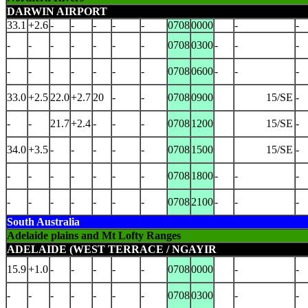
DARWIN AIRPORT
33.1
+2.6
-
-
-
-
-
0708
0000
-
-
-
-
-
-
-
-
-
0708
0300
-
-
-
-
-
-
-
-
-
-
0708
0600
-
-
-
33.0
+2.5
22.0
+2.7
20
-
-
0708
0900
15/SE
-
-
-
21.7
+2.4
-
-
-
0708
1200
15/SE
-
34.0
+3.5
-
-
-
-
-
0708
1500
15/SE
-
-
-
-
-
-
-
-
0708
1800
-
-
-
-
-
-
-
-
-
-
0708
2100
-
-
-
South Australia
Adelaide plains and Mt Lofty Ranges
ADELAIDE (WEST TERRACE / NGAYIR
15.9
+1.0
-
-
-
-
-
0708
0000
-
-
-
-
-
-
-
-
-
0708
0300
-
-