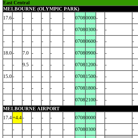
East Central
MELBOURNE (OLYMPIC PARK)
17.6
-
-
-
-
-
-
0708
0000
-
-
-
-
-
-
-
-
-
-
0708
0300
-
-
-
-
-
-
-
-
-
-
0708
0600
-
-
-
18.0
-
7.0
-
-
-
-
0708
0900
-
-
-
-
-
9.5
-
-
-
-
0708
1200
-
-
-
15.0
-
-
-
-
-
-
0708
1500
-
-
-
-
-
-
-
-
-
-
0708
1800
-
-
-
-
-
-
-
-
-
-
0708
2100
-
-
-
MELBOURNE AIRPORT
17.4
+4.4
-
-
-
-
-
0708
0000
-
-
-
-
-
-
-
-
-
0708
0300
-
-