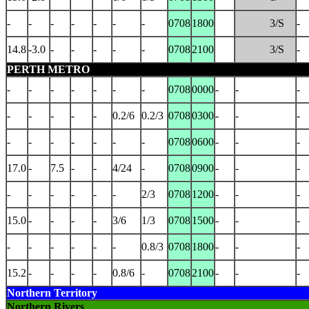
-
-
-
-
-
-
-
0708
1800
3/S
-
14.8
-3.0
-
-
-
-
-
0708
2100
3/S
-
PERTH METRO
-
-
-
-
-
-
-
0708
0000
-
-
-
-
-
-
-
-
0.2/6
0.2/3
0708
0300
-
-
-
-
-
-
-
-
-
-
0708
0600
-
-
-
17.0
-
7.5
-
-
4/24
-
0708
0900
-
-
-
-
-
-
-
-
-
2/3
0708
1200
-
-
-
15.0
-
-
-
-
3/6
1/3
0708
1500
-
-
-
-
-
-
-
-
-
0.8/3
0708
1800
-
-
-
15.2
-
-
-
-
0.8/6
-
0708
2100
-
-
-
Northern Territory
Northern Rivers