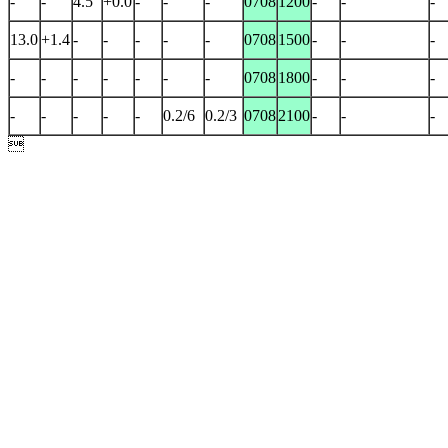
-
-
4.5
+0.0
-
-
-
0708
1200
-
-
-
13.0
+1.4
-
-
-
-
-
0708
1500
-
-
-
-
-
-
-
-
-
-
0708
1800
-
-
-
-
-
-
-
-
0.2/6
0.2/3
0708
2100
-
-
-
