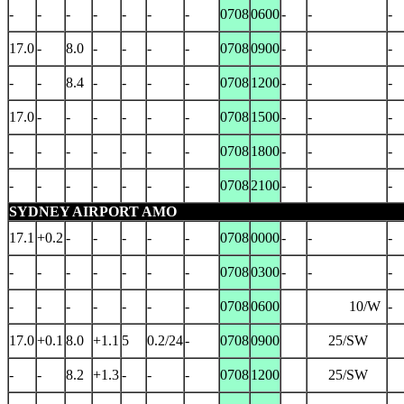
-
-
-
-
-
-
-
0708
0600
-
-
-
17.0
-
8.0
-
-
-
-
0708
0900
-
-
-
-
-
8.4
-
-
-
-
0708
1200
-
-
-
17.0
-
-
-
-
-
-
0708
1500
-
-
-
-
-
-
-
-
-
-
0708
1800
-
-
-
-
-
-
-
-
-
-
0708
2100
-
-
-
SYDNEY AIRPORT AMO
17.1
+0.2
-
-
-
-
-
0708
0000
-
-
-
-
-
-
-
-
-
-
0708
0300
-
-
-
-
-
-
-
-
-
-
0708
0600
10/W
-
17.0
+0.1
8.0
+1.1
5
0.2/24
-
0708
0900
25/SW
-
-
8.2
+1.3
-
-
-
0708
1200
25/SW