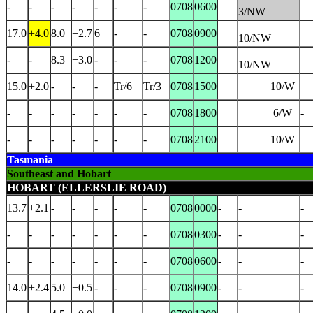
-
-
-
-
-
-
-
0708
0600
3/NW
17.0
+4.0
8.0
+2.7
6
-
-
0708
0900
10/NW
-
-
8.3
+3.0
-
-
-
0708
1200
10/NW
15.0
+2.0
-
-
-
Tr/6
Tr/3
0708
1500
10/W
-
-
-
-
-
-
-
0708
1800
6/W
-
-
-
-
-
-
-
-
0708
2100
10/W
Tasmania
Southeast and Hobart
HOBART (ELLERSLIE ROAD)
13.7
+2.1
-
-
-
-
-
0708
0000
-
-
-
-
-
-
-
-
-
-
0708
0300
-
-
-
-
-
-
-
-
-
-
0708
0600
-
-
-
14.0
+2.4
5.0
+0.5
-
-
-
0708
0900
-
-
-