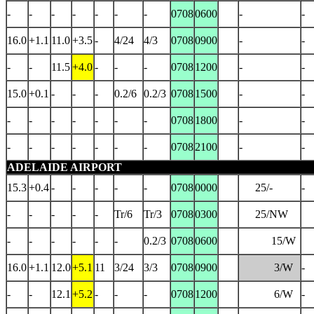
-
-
-
-
-
-
-
0708
0600
-
-
16.0
+1.1
11.0
+3.5
-
4/24
4/3
0708
0900
-
-
-
-
11.5
+4.0
-
-
-
0708
1200
-
-
15.0
+0.1
-
-
-
0.2/6
0.2/3
0708
1500
-
-
-
-
-
-
-
-
-
0708
1800
-
-
-
-
-
-
-
-
-
0708
2100
-
-
ADELAIDE AIRPORT
15.3
+0.4
-
-
-
-
-
0708
0000
25/-
-
-
-
-
-
-
Tr/6
Tr/3
0708
0300
25/NW
-
-
-
-
-
-
0.2/3
0708
0600
15/W
16.0
+1.1
12.0
+5.1
11
3/24
3/3
0708
0900
3/W
-
-
-
12.1
+5.2
-
-
-
0708
1200
6/W
-