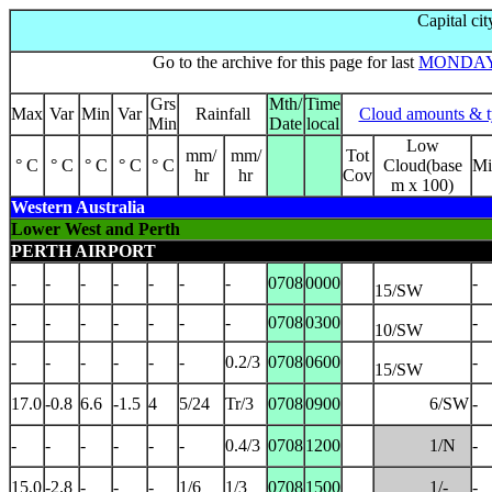
Capital ci
Go to the archive for this page for last
MONDA
Grs
Mth/
Time
Max
Var
Min
Var
Rainfall
Cloud amounts & t
Min
Date
local
Low
mm/
mm/
Tot
° C
° C
° C
° C
° C
Cloud(base
Mi
hr
hr
Cov
m x 100)
Western Australia
Lower West and Perth
PERTH AIRPORT
-
-
-
-
-
-
-
0708
0000
-
15/SW
-
-
-
-
-
-
-
0708
0300
-
10/SW
-
-
-
-
-
-
0.2/3
0708
0600
-
15/SW
17.0
-0.8
6.6
-1.5
4
5/24
Tr/3
0708
0900
6/SW
-
-
-
-
-
-
-
0.4/3
0708
1200
1/N
-
15.0
-2.8
-
-
-
1/6
1/3
0708
1500
1/-
-