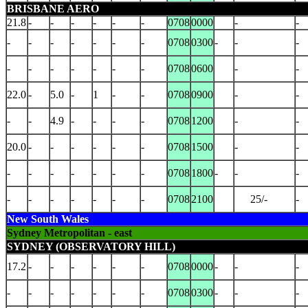
BRISBANE AERO
21.8
-
-
-
-
-
-
0708
0000
-
-
-
-
-
-
-
-
-
0708
0300
-
-
-
-
-
-
-
-
-
-
0708
0600
-
-
22.0
-
5.0
-
1
-
-
0708
0900
-
-
-
-
4.9
-
-
-
-
0708
1200
-
-
20.0
-
-
-
-
-
-
0708
1500
-
-
-
-
-
-
-
-
-
0708
1800
-
-
-
-
-
-
-
-
-
-
0708
2100
25/-
-
New South Wales
Sydney Metropolitan - east
SYDNEY (OBSERVATORY HILL)
17.2
-
-
-
-
-
-
0708
0000
-
-
-
-
-
-
-
-
-
-
0708
0300
-
-
-