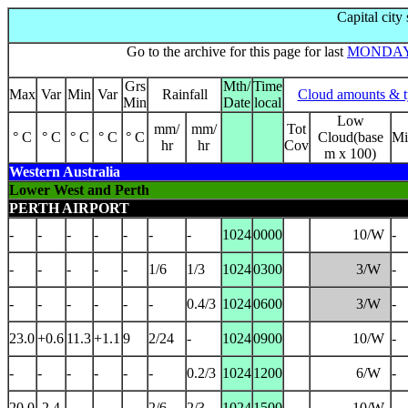
Capital city
Go to the archive for this page for last
MONDA
Grs
Mth/
Time
Max
Var
Min
Var
Rainfall
Cloud amounts & t
Min
Date
local
Low
mm/
mm/
Tot
° C
° C
° C
° C
° C
Cloud(base
Mi
hr
hr
Cov
m x 100)
Western Australia
Lower West and Perth
PERTH AIRPORT
-
-
-
-
-
-
-
1024
0000
10/W
-
-
-
-
-
-
1/6
1/3
1024
0300
3/W
-
-
-
-
-
-
-
0.4/3
1024
0600
3/W
-
23.0
+0.6
11.3
+1.1
9
2/24
-
1024
0900
10/W
-
-
-
-
-
-
-
0.2/3
1024
1200
6/W
-
20.0
-2.4
-
-
-
2/6
2/3
1024
1500
10/W
-