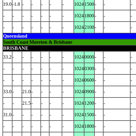
19.0
-1.8
-
-
-
-
-
1024
1500
-
-
-
-
-
-
-
-
-
-
1024
1800
-
-
-
-
-
-
-
-
-
-
1024
2100
-
-
-
Queensland
South Coast Moreton & Brisbane
BRISBANE
33.2
-
-
-
-
-
-
1024
0000
-
-
-
-
-
-
-
-
-
-
1024
0300
-
-
-
-
-
-
-
-
-
-
1024
0600
-
-
-
33.0
-
21.0
-
-
-
-
1024
0900
-
-
-
-
-
21.5
-
-
-
-
1024
1200
-
-
-
31.0
-
-
-
-
-
-
1024
1500
-
-
-
-
-
-
-
-
-
-
1024
1800
-
-
-