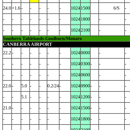
24.0
+1.6
-
-
-
-
-
1024
1500
6/S
-
-
-
-
-
-
-
-
1024
1800
-
-
-
-
-
-
-
-
-
1024
2100
-
-
Southern Tablelands-Goulburn/Monaro
CANBERRA AIRPORT
22.2
-
-
-
-
-
-
1024
0000
-
-
-
-
-
-
-
-
-
1024
0300
-
-
-
-
-
-
-
-
-
-
1024
0600
-
-
22.0
-
5.0
-
-
0.2/24
-
1024
0900
-
-
-
-
-
5.1
-
-
-
-
1024
1200
-
-
-
21.0
-
-
-
-
-
-
1024
1500
-
-
-
-
-
-
-
-
-
-
1024
1800
-
-
-
-
-
-
-
-
-
-
1024
2100
-
-
-