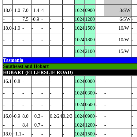
18.0
-1.0
7.0
-1.4
4
-
-
1024
0900
3/SW
-
-
-
7.5
-0.9
-
-
-
1024
1200
6/SW
-
18.0
-1.0
-
-
-
-
-
1024
1500
10/W
-
-
-
-
-
-
-
-
1024
1800
10/W
-
-
-
-
-
-
-
-
1024
2100
15/W
-
Tasmania
Southeast and Hobart
HOBART (ELLERSLIE ROAD)
16.1
-0.8
-
-
-
-
-
1024
0000
-
-
-
-
-
-
-
-
-
-
1024
0300
-
-
-
-
-
-
-
-
-
-
1024
0600
-
-
-
16.0
-0.9
8.0
+0.3
-
0.2/24
0.2/3
1024
0900
-
-
-
-
-
8.4
+0.7
-
-
-
1024
1200
-
-
-
18.0
+1.1
-
-
-
-
-
1024
1500
-
-
-