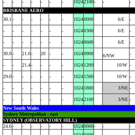
-
-
-
-
-
-
-
1024
2100
-
-
-
BRISBANE AERO
30.1
-
-
-
-
-
-
1024
0000
6/E
-
-
-
-
-
-
-
-
1024
0300
6/E
-
-
-
-
-
-
-
-
1024
0600
6/E
-
30.0
-
21.0
-
20
-
-
1024
0900
-
6/NW
-
-
21.4
-
-
-
-
1024
1200
10/W
-
29.0
-
-
-
-
-
-
1024
1500
10/W
-
-
-
-
-
-
-
-
1024
1800
3/NE
-
-
-
-
-
-
-
-
1024
2100
3/NE
-
New South Wales
Sydney Metropolitan - east
SYDNEY (OBSERVATORY HILL)
24.6
-
-
-
-
-
-
1024
0000
-
-
-
-
-
-
-
-
-
-
1024
0300
-
-
-