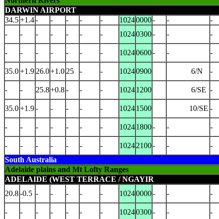
Northern Rivers
DARWIN AIRPORT
34.5
+1.4
-
-
-
-
-
1024
0000
-
-
-
-
-
-
-
-
-
-
1024
0300
-
-
-
-
-
-
-
-
-
-
1024
0600
-
-
-
35.0
+1.9
26.0
+1.0
25
-
-
1024
0900
6/N
-
-
-
25.8
+0.8
-
-
-
1024
1200
6/SE
-
35.0
+1.9
-
-
-
-
-
1024
1500
10/SE
-
-
-
-
-
-
-
-
1024
1800
-
-
-
-
-
-
-
-
-
-
1024
2100
-
-
-
South Australia
Adelaide plains and Mt Lofty Ranges
ADELAIDE (WEST TERRACE / NGAYIR
20.8
-0.5
-
-
-
-
-
1024
0000
-
-
-
-
-
-
-
-
-
-
1024
0300
-
-
-