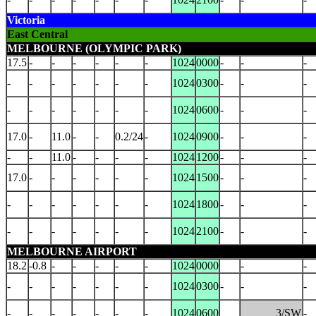
Victoria
East Central
MELBOURNE (OLYMPIC PARK)
17.5
-
-
-
-
-
-
1024
0000
-
-
-
-
-
-
-
-
-
-
1024
0300
-
-
-
-
-
-
-
-
-
-
1024
0600
-
-
-
17.0
-
11.0
-
-
0.2/24
-
1024
0900
-
-
-
-
-
11.0
-
-
-
-
1024
1200
-
-
-
17.0
-
-
-
-
-
-
1024
1500
-
-
-
-
-
-
-
-
-
-
1024
1800
-
-
-
-
-
-
-
-
-
-
1024
2100
-
-
-
MELBOURNE AIRPORT
18.2
-0.8
-
-
-
-
-
1024
0000
-
-
-
-
-
-
-
-
-
1024
0300
-
-
-
-
-
-
-
-
-
-
1024
0600
3/SW
-