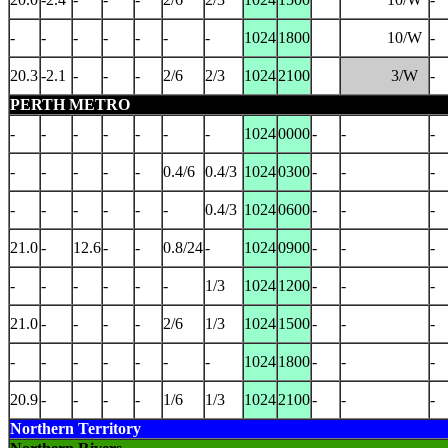
-
-
-
-
-
-
-
1024
1800
10/W
-
20.3
-2.1
-
-
-
2/6
2/3
1024
2100
3/W
-
PERTH METRO
-
-
-
-
-
-
-
1024
0000
-
-
-
-
-
-
-
-
0.4/6
0.4/3
1024
0300
-
-
-
-
-
-
-
-
-
0.4/3
1024
0600
-
-
-
21.0
-
12.6
-
-
0.8/24
-
1024
0900
-
-
-
-
-
-
-
-
-
1/3
1024
1200
-
-
-
21.0
-
-
-
-
2/6
1/3
1024
1500
-
-
-
-
-
-
-
-
-
-
1024
1800
-
-
-
20.9
-
-
-
-
1/6
1/3
1024
2100
-
-
-
Northern Territory