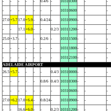
-
-
-
-
-
0.4/6
-
1031
0300
-
-
-
-
-
-
-
-
-
1031
0600
-
-
27.0
+5.7
17.0
+5.9
-
0.4/24
-
1031
0900
-
-
-
-
-
17.1
+6.0
-
-
0.2/3
1031
1200
-
-
-
25.0
+3.7
-
-
-
0.2/6
-
1031
1500
-
-
-
-
-
-
-
-
-
-
1031
1800
-
-
-
-
-
-
-
-
-
-
1031
2100
-
-
-
ADELAIDE AIRPORT
26.5
+5.7
-
-
-
-
0.4/3
1031
0000
-
-
-
-
-
-
-
-
0.8/6
0.4/3
1031
0300
-
-
-
-
-
-
-
-
-
-
1031
0600
-
-
-
27.0
+6.2
17.0
+6.4
-
0.8/24
-
1031
0900
-
-
-
-
-
16.6
+6.0
-
-
0.2/3
1031
1200
-
-
-