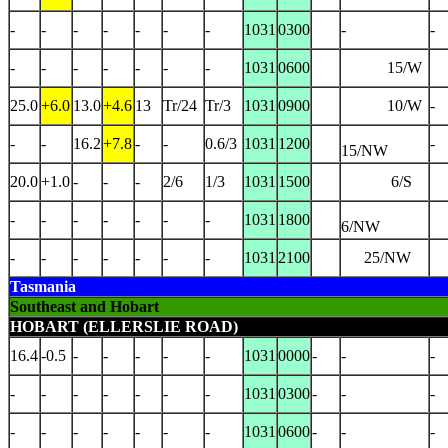
-
-
-
-
-
-
-
1031
0300
-
-
-
-
-
-
-
-
-
1031
0600
15/W
25.0
+6.0
13.0
+4.6
13
Tr/24
Tr/3
1031
0900
10/W
-
-
-
16.2
+7.8
-
-
0.6/3
1031
1200
-
15/NW
20.0
+1.0
-
-
-
2/6
1/3
1031
1500
6/S
-
-
-
-
-
-
-
1031
1800
6/NW
-
-
-
-
-
-
-
1031
2100
25/NW
Tasmania
Southeast and Hobart
HOBART (ELLERSLIE ROAD)
16.4
-0.5
-
-
-
-
-
1031
0000
-
-
-
-
-
-
-
-
-
-
1031
0300
-
-
-
-
-
-
-
-
-
-
1031
0600
-
-
-