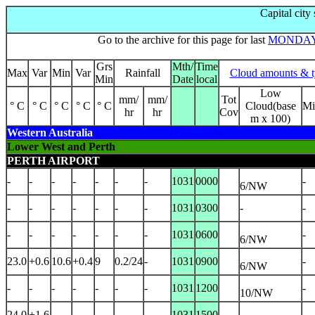
Capital city
Go to the archive for this page for last
MONDA
Grs
Mth/
Time
Max
Var
Min
Var
Rainfall
Cloud amounts & t
Min
Date
local
Low
mm/
mm/
Tot
° C
° C
° C
° C
° C
Cloud(base
Mi
hr
hr
Cov
m x 100)
Western Australia
Lower West and Perth
PERTH AIRPORT
-
-
-
-
-
-
-
1031
0000
-
6/NW
-
-
-
-
-
-
-
1031
0300
-
-
-
-
-
-
-
-
-
1031
0600
-
6/NW
23.0
+0.6
10.6
+0.4
9
0.2/24
-
1031
0900
-
6/NW
-
-
-
-
-
-
-
1031
1200
-
10/NW
24.0
+1.6
-
-
-
-
-
1031
1500
-