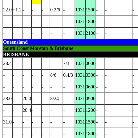
22.0
+1.2
-
-
-
0.2/6
-
1031
1500
-
-
-
-
-
-
-
-
-
-
1031
1800
-
-
-
-
-
-
-
-
-
-
1031
2100
-
-
-
Queensland
South Coast Moreton & Brisbane
BRISBANE
28.4
-
-
-
-
-
7/3
1031
0000
-
-
-
-
-
-
-
-
8/6
0.4/3
1031
0300
-
-
-
-
-
-
-
-
-
-
1031
0600
-
-
-
28.0
-
20.0
-
-
8/24
-
1031
0900
-
-
-
-
-
20.4
-
-
-
-
1031
1200
-
-
-
31.0
-
-
-
-
-
-
1031
1500
-
-
-
-
-
-
-
-
-
-
1031
1800
-
-
-