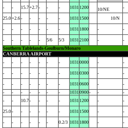
-
-
15.7
+2.7
-
-
-
1031
1200
-
10/NE
25.0
+2.6
-
-
-
-
-
1031
1500
10/N
-
-
-
-
-
-
-
1031
1800
-
-
-
-
-
-
-
5/6
5/3
1031
2100
-
-
Southern Tablelands-Goulburn/Monaro
CANBERRA AIRPORT
-
-
-
-
-
-
-
1031
0000
-
-
-
-
-
-
-
-
-
1031
0300
-
-
-
-
-
-
-
-
-
1031
0600
-
-
-
-
-
-
-
-
-
1031
0900
-
-
-
-
-
10.7
-
-
-
-
1031
1200
-
-
25.0
-
-
-
-
-
-
1031
1500
-
-
-
-
-
-
-
-
0.2/3
1031
1800
-
-