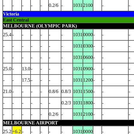
-
-
-
-
-
0.2/6
-
1031
2100
-
-
Victoria
East Central
MELBOURNE (OLYMPIC PARK)
25.4
-
-
-
-
-
-
1031
0000
-
-
-
-
-
-
-
-
-
-
1031
0300
-
-
-
-
-
-
-
-
-
-
1031
0600
-
-
-
25.0
-
13.0
-
-
-
-
1031
0900
-
-
-
-
-
17.5
-
-
-
-
1031
1200
-
-
-
21.0
-
-
-
-
0.8/6
0.8/3
1031
1500
-
-
-
-
-
-
-
-
-
0.2/3
1031
1800
-
-
-
-
-
-
-
-
0.2/6
-
1031
2100
-
-
-
MELBOURNE AIRPORT
25.2
+6.2
-
-
-
-
-
1031
0000
-
-