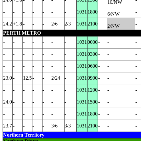
10/NW
-
-
-
-
-
-
-
1031
1800
-
6/NW
24.2
+1.8
-
-
-
2/6
2/3
1031
2100
-
2/NW
PERTH METRO
-
-
-
-
-
-
-
1031
0000
-
-
-
-
-
-
-
-
-
-
1031
0300
-
-
-
-
-
-
-
-
-
-
1031
0600
-
-
-
23.0
-
12.5
-
-
2/24
-
1031
0900
-
-
-
-
-
-
-
-
-
-
1031
1200
-
-
-
24.0
-
-
-
-
-
-
1031
1500
-
-
-
-
-
-
-
-
-
-
1031
1800
-
-
-
23.7
-
-
-
-
3/6
3/3
1031
2100
-
-
-
Northern Territory