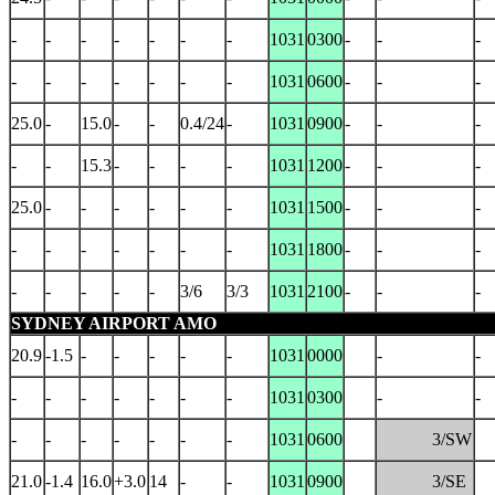
-
-
-
-
-
-
-
1031
0300
-
-
-
-
-
-
-
-
-
-
1031
0600
-
-
-
25.0
-
15.0
-
-
0.4/24
-
1031
0900
-
-
-
-
-
15.3
-
-
-
-
1031
1200
-
-
-
25.0
-
-
-
-
-
-
1031
1500
-
-
-
-
-
-
-
-
-
-
1031
1800
-
-
-
-
-
-
-
-
3/6
3/3
1031
2100
-
-
-
SYDNEY AIRPORT AMO
20.9
-1.5
-
-
-
-
-
1031
0000
-
-
-
-
-
-
-
-
-
1031
0300
-
-
-
-
-
-
-
-
-
1031
0600
3/SW
21.0
-1.4
16.0
+3.0
14
-
-
1031
0900
3/SE