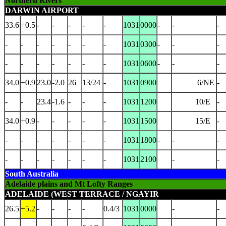
Northern Rivers
DARWIN AIRPORT
33.6
+0.5
-
-
-
-
-
1031
0000
-
-
-
-
-
-
-
-
-
-
1031
0300
-
-
-
-
-
-
-
-
-
-
1031
0600
-
-
-
34.0
+0.9
23.0
-2.0
26
13/24
-
1031
0900
6/NE
-
-
-
23.4
-1.6
-
-
-
1031
1200
10/E
-
34.0
+0.9
-
-
-
-
-
1031
1500
15/E
-
-
-
-
-
-
-
-
1031
1800
-
-
-
-
-
-
-
-
-
-
1031
2100
-
-
South Australia
Adelaide plains and Mt Lofty Ranges
ADELAIDE (WEST TERRACE / NGAYIR
26.5
+5.2
-
-
-
-
0.4/3
1031
0000
-
-