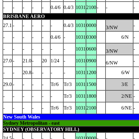
-
-
-
-
-
0.4/6
0.4/3
1031
2100
-
-
-
BRISBANE AERO
27.1
-
-
-
-
-
0.4/3
1031
0000
-
3/NW
-
-
-
-
-
0.4/6
-
1031
0300
6/N
-
-
-
-
-
-
-
-
1031
0600
-
3/NW
27.0
-
21.0
-
20
1/24
-
1031
0900
-
6/NW
-
-
20.8
-
-
-
-
1031
1200
6/W
29.0
-
-
-
-
Tr/6
Tr/3
1031
1500
3/E
-
-
-
-
-
-
-
Tr/3
1031
1800
2/NE
-
-
-
-
-
-
Tr/6
Tr/3
1031
2100
6/NE
-
New South Wales
Sydney Metropolitan - east
SYDNEY (OBSERVATORY HILL)
24.5
-
-
-
-
-
-
1031
0000
-
-
-