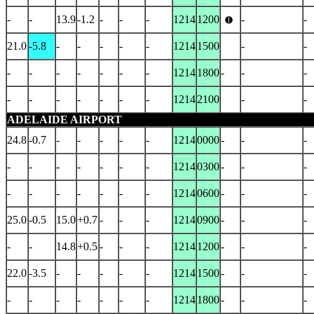
-
-
13.9
-1.2
-
-
-
1214
1200
-
-
21.0
-5.8
-
-
-
-
-
1214
1500
-
-
-
-
-
-
-
-
-
1214
1800
-
-
-
-
-
-
-
-
-
-
1214
2100
-
-
ADELAIDE AIRPORT
24.8
-0.7
-
-
-
-
-
1214
0000
-
-
-
-
-
-
-
-
-
-
1214
0300
-
-
-
-
-
-
-
-
-
-
1214
0600
-
-
-
25.0
-0.5
15.0
+0.7
-
-
-
1214
0900
-
-
-
-
-
14.8
+0.5
-
-
-
1214
1200
-
-
-
22.0
-3.5
-
-
-
-
-
1214
1500
-
-
-
-
-
-
-
-
-
-
1214
1800
-
-
-