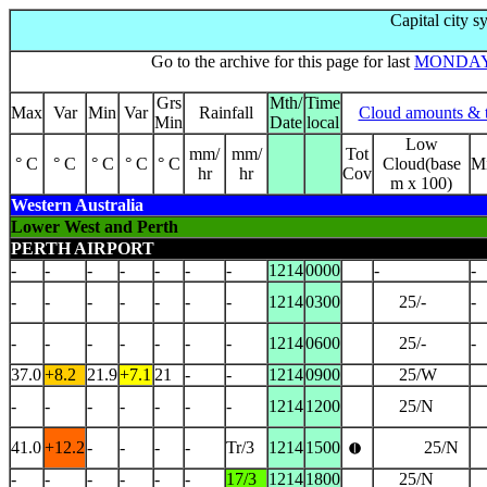
Capital city 
Go to the archive for this page for last
MONDA
Grs
Mth/
Time
Max
Var
Min
Var
Rainfall
Cloud amounts & 
Min
Date
local
Low
mm/
mm/
Tot
° C
° C
° C
° C
° C
Cloud(base
M
hr
hr
Cov
m x 100)
Western Australia
Lower West and Perth
PERTH AIRPORT
-
-
-
-
-
-
-
1214
0000
-
-
-
-
-
-
-
-
-
1214
0300
25/-
-
-
-
-
-
-
-
-
1214
0600
25/-
-
37.0
+8.2
21.9
+7.1
21
-
-
1214
0900
25/W
-
-
-
-
-
-
-
1214
1200
25/N
41.0
+12.2
-
-
-
-
Tr/3
1214
1500
25/N
-
-
-
-
-
-
17/3
1214
1800
25/N