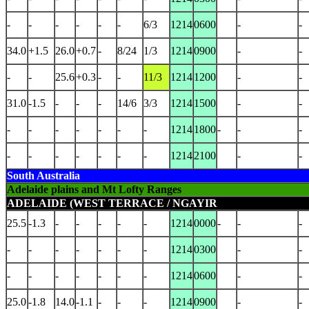
-
-
-
-
-
-
6/3
1214
0600
-
-
34.0
+1.5
26.0
+0.7
-
8/24
1/3
1214
0900
-
-
-
-
25.6
+0.3
-
-
11/3
1214
1200
-
-
31.0
-1.5
-
-
-
14/6
3/3
1214
1500
-
-
-
-
-
-
-
-
-
1214
1800
-
-
-
-
-
-
-
-
-
-
1214
2100
-
-
South Australia
Adelaide plains and Mt Lofty Ranges
ADELAIDE (WEST TERRACE / NGAYIR
25.5
-1.3
-
-
-
-
-
1214
0000
-
-
-
-
-
-
-
-
-
-
1214
0300
-
-
-
-
-
-
-
-
-
1214
0600
-
-
25.0
-1.8
14.0
-1.1
-
-
-
1214
0900
-
-