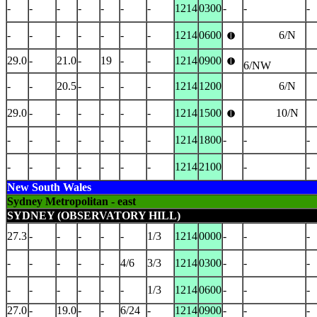
-
-
-
-
-
-
-
1214
0300
-
-
-
-
-
-
-
-
-
-
1214
0600
6/N
29.0
-
21.0
-
19
-
-
1214
0900
6/NW
-
-
20.5
-
-
-
-
1214
1200
6/N
29.0
-
-
-
-
-
-
1214
1500
10/N
-
-
-
-
-
-
-
1214
1800
-
-
-
-
-
-
-
-
-
-
1214
2100
-
-
New South Wales
Sydney Metropolitan - east
SYDNEY (OBSERVATORY HILL)
27.3
-
-
-
-
-
1/3
1214
0000
-
-
-
-
-
-
-
-
4/6
3/3
1214
0300
-
-
-
-
-
-
-
-
-
1/3
1214
0600
-
-
-
27.0
-
19.0
-
-
6/24
-
1214
0900
-
-
-