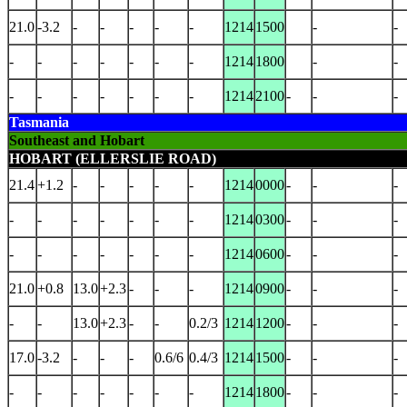
21.0
-3.2
-
-
-
-
-
1214
1500
-
-
-
-
-
-
-
-
-
1214
1800
-
-
-
-
-
-
-
-
-
1214
2100
-
-
-
Tasmania
Southeast and Hobart
HOBART (ELLERSLIE ROAD)
21.4
+1.2
-
-
-
-
-
1214
0000
-
-
-
-
-
-
-
-
-
-
1214
0300
-
-
-
-
-
-
-
-
-
-
1214
0600
-
-
-
21.0
+0.8
13.0
+2.3
-
-
-
1214
0900
-
-
-
-
-
13.0
+2.3
-
-
0.2/3
1214
1200
-
-
-
17.0
-3.2
-
-
-
0.6/6
0.4/3
1214
1500
-
-
-
-
-
-
-
-
-
-
1214
1800
-
-
-