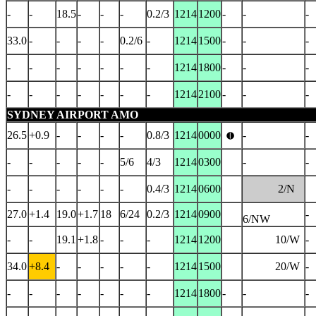
-
-
18.5
-
-
-
0.2/3
1214
1200
-
-
-
33.0
-
-
-
-
0.2/6
-
1214
1500
-
-
-
-
-
-
-
-
-
-
1214
1800
-
-
-
-
-
-
-
-
-
-
1214
2100
-
-
-
SYDNEY AIRPORT AMO
26.5
+0.9
-
-
-
-
0.8/3
1214
0000
-
-
-
-
-
-
-
5/6
4/3
1214
0300
-
-
-
-
-
-
-
-
0.4/3
1214
0600
2/N
27.0
+1.4
19.0
+1.7
18
6/24
0.2/3
1214
0900
-
6/NW
-
-
19.1
+1.8
-
-
-
1214
1200
10/W
-
34.0
+8.4
-
-
-
-
-
1214
1500
20/W
-
-
-
-
-
-
-
-
1214
1800
-
-
-