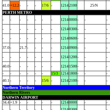
41.0
+12.2
-
-
-
17/6
-
1214
2100
25/N
PERTH METRO
-
-
-
-
-
-
-
1214
0000
-
-
-
-
-
-
-
-
-
-
1214
0300
-
-
-
-
-
-
-
-
-
-
1214
0600
-
-
-
37.0
-
21.7
-
-
-
-
1214
0900
-
-
-
-
-
-
-
-
-
-
1214
1200
-
-
-
40.0
-
-
-
-
-
-
1214
1500
-
-
-
-
-
-
-
-
-
15/3
1214
1800
-
-
-
40.1
-
-
-
-
15/6
-
1214
2100
-
-
-
Northern Territory
Northern Rivers
DARWIN AIRPORT
34.4
+1.9
-
-
-
-
-
1214
0000
-
-
-
-
-
-
-
-
-
1214
0300
-
-