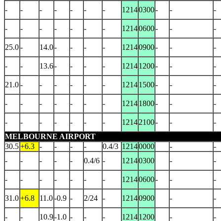
-
-
-
-
-
-
-
1214
0300
-
-
-
-
-
-
-
-
-
-
1214
0600
-
-
-
25.0
-
14.0
-
-
-
-
1214
0900
-
-
-
-
-
13.6
-
-
-
-
1214
1200
-
-
-
21.0
-
-
-
-
-
-
1214
1500
-
-
-
-
-
-
-
-
-
-
1214
1800
-
-
-
-
-
-
-
-
-
-
1214
2100
-
-
-
MELBOURNE AIRPORT
30.5
+6.3
-
-
-
-
0.4/3
1214
0000
-
-
-
-
-
-
-
0.4/6
-
1214
0300
-
-
-
-
-
-
-
-
-
1214
0600
-
-
-
31.0
+6.8
11.0
-0.9
-
2/24
-
1214
0900
-
-
-
-
10.9
-1.0
-
-
-
1214
1200
-
-