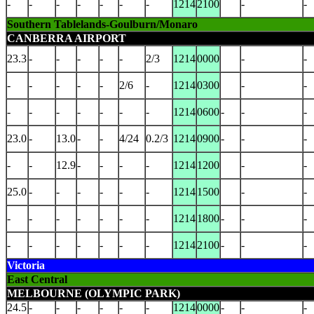
-
-
-
-
-
-
-
1214
2100
-
-
Southern Tablelands-Goulburn/Monaro
CANBERRA AIRPORT
23.3
-
-
-
-
-
2/3
1214
0000
-
-
-
-
-
-
-
2/6
-
1214
0300
-
-
-
-
-
-
-
-
-
1214
0600
-
-
-
23.0
-
13.0
-
-
4/24
0.2/3
1214
0900
-
-
-
-
-
12.9
-
-
-
-
1214
1200
-
-
25.0
-
-
-
-
-
-
1214
1500
-
-
-
-
-
-
-
-
-
1214
1800
-
-
-
-
-
-
-
-
-
-
1214
2100
-
-
-
Victoria
East Central
MELBOURNE (OLYMPIC PARK)
24.5
-
-
-
-
-
-
1214
0000
-
-
-