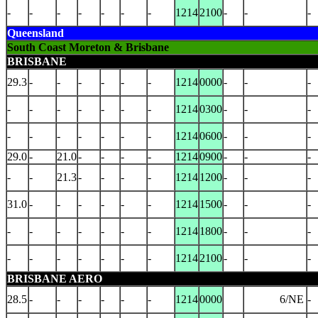
-
-
-
-
-
-
-
1214
2100
-
-
-
Queensland
South Coast Moreton & Brisbane
BRISBANE
29.3
-
-
-
-
-
-
1214
0000
-
-
-
-
-
-
-
-
-
-
1214
0300
-
-
-
-
-
-
-
-
-
-
1214
0600
-
-
-
29.0
-
21.0
-
-
-
-
1214
0900
-
-
-
-
-
21.3
-
-
-
-
1214
1200
-
-
-
31.0
-
-
-
-
-
-
1214
1500
-
-
-
-
-
-
-
-
-
-
1214
1800
-
-
-
-
-
-
-
-
-
-
1214
2100
-
-
-
BRISBANE AERO
28.5
-
-
-
-
-
-
1214
0000
6/NE
-