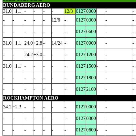
BUNDABERG AERO
31.0
+1.1
-
-
-
-
12/3
0127
0000
-
-
-
-
-
-
-
12/6
-
0127
0300
-
-
-
-
-
-
-
-
-
0127
0600
-
-
31.0
+1.1
24.0
+2.8
-
14/24
-
0127
0900
-
-
-
-
24.2
+3.0
-
-
-
0127
1200
-
-
31.0
+1.1
-
-
-
-
-
0127
1500
-
-
-
-
-
-
-
-
-
-
0127
1800
-
-
-
-
-
-
-
-
-
0127
2100
-
-
ROCKHAMPTON AERO
34.2
+2.3
-
-
-
-
-
0127
0000
-
-
-
-
-
-
-
-
-
0127
0300
-
-
-
-
-
-
-
-
-
0127
0600
-
-
-