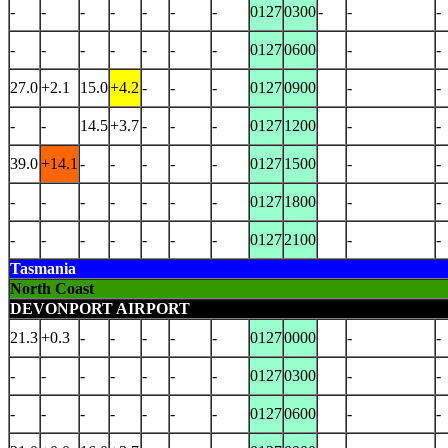
-
-
-
-
-
-
-
0127
0300
-
-
-
-
-
-
-
-
-
-
0127
0600
-
-
27.0
+2.1
15.0
+4.2
-
-
-
0127
0900
-
-
-
-
14.5
+3.7
-
-
-
0127
1200
-
-
39.0
+14.1
-
-
-
-
-
0127
1500
-
-
-
-
-
-
-
-
-
0127
1800
-
-
-
-
-
-
-
-
-
0127
2100
-
-
Tasmania
North Coast
DEVONPORT AIRPORT
21.3
+0.3
-
-
-
-
-
0127
0000
-
-
-
-
-
-
-
-
-
0127
0300
-
-
-
-
-
-
-
-
-
0127
0600
-
-