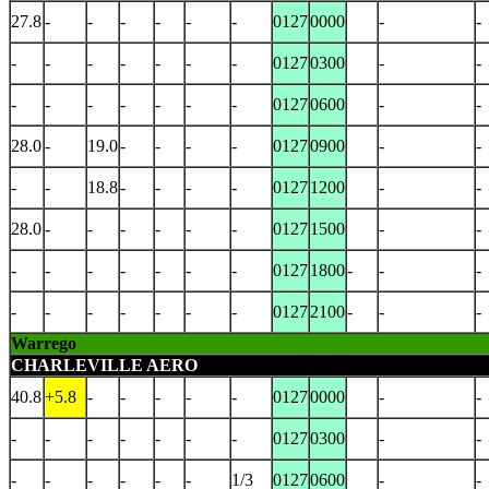
27.8
-
-
-
-
-
-
0127
0000
-
-
-
-
-
-
-
-
-
0127
0300
-
-
-
-
-
-
-
-
-
0127
0600
-
-
28.0
-
19.0
-
-
-
-
0127
0900
-
-
-
-
18.8
-
-
-
-
0127
1200
-
-
28.0
-
-
-
-
-
-
0127
1500
-
-
-
-
-
-
-
-
-
0127
1800
-
-
-
-
-
-
-
-
-
-
0127
2100
-
-
-
Warrego
CHARLEVILLE AERO
40.8
+5.8
-
-
-
-
-
0127
0000
-
-
-
-
-
-
-
-
-
0127
0300
-
-
-
-
-
-
-
-
1/3
0127
0600
-
-