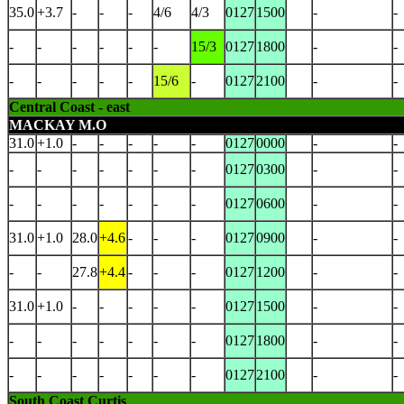
35.0
+3.7
-
-
-
4/6
4/3
0127
1500
-
-
-
-
-
-
-
-
15/3
0127
1800
-
-
-
-
-
-
-
15/6
-
0127
2100
-
-
Central Coast - east
MACKAY M.O
31.0
+1.0
-
-
-
-
-
0127
0000
-
-
-
-
-
-
-
-
-
0127
0300
-
-
-
-
-
-
-
-
-
0127
0600
-
-
31.0
+1.0
28.0
+4.6
-
-
-
0127
0900
-
-
-
-
27.8
+4.4
-
-
-
0127
1200
-
-
31.0
+1.0
-
-
-
-
-
0127
1500
-
-
-
-
-
-
-
-
-
0127
1800
-
-
-
-
-
-
-
-
-
0127
2100
-
-
South Coast Curtis