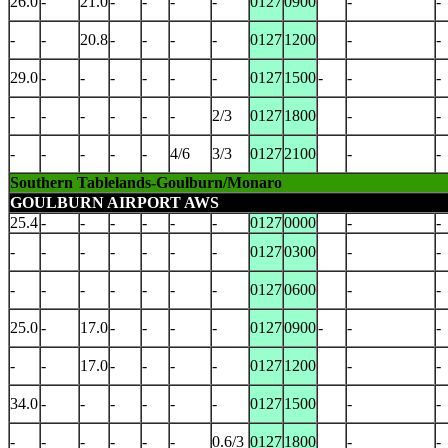
26.0
-
21.0
-
-
-
-
0127
0900
-
-
-
-
20.8
-
-
-
-
0127
1200
-
-
29.0
-
-
-
-
-
-
0127
1500
-
-
-
-
-
-
-
-
-
2/3
0127
1800
-
-
-
-
-
-
-
4/6
3/3
0127
2100
-
-
Southern Tablelands-Goulburn/Monaro
GOULBURN AIRPORT AWS
25.4
-
-
-
-
-
-
0127
0000
-
-
-
-
-
-
-
-
-
0127
0300
-
-
-
-
-
-
-
-
-
0127
0600
-
-
25.0
-
17.0
-
-
-
-
0127
0900
-
-
-
-
-
17.0
-
-
-
-
0127
1200
-
-
34.0
-
-
-
-
-
-
0127
1500
-
-
-
-
-
-
-
-
0.6/3
0127
1800
-
-