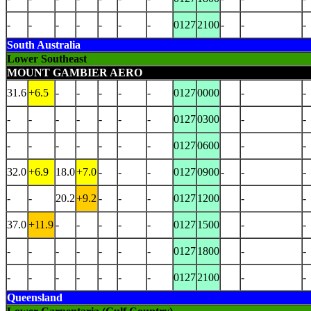
-
-
-
-
-
-
-
0127
2100
-
-
-
South Australia
Lower Southeast
MOUNT GAMBIER AERO
31.6
+6.5
-
-
-
-
-
0127
0000
-
-
-
-
-
-
-
-
-
0127
0300
-
-
-
-
-
-
-
-
-
0127
0600
-
-
32.0
+6.9
18.0
+7.0
-
-
-
0127
0900
-
-
-
-
-
20.2
+9.2
-
-
-
0127
1200
-
-
37.0
+11.9
-
-
-
-
-
0127
1500
-
-
-
-
-
-
-
-
-
0127
1800
-
-
-
-
-
-
-
-
-
0127
2100
-
-
Queensland