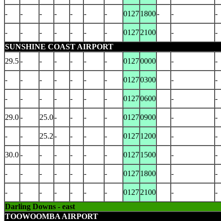
-
-
-
-
-
-
-
0127
1800
-
-
-
-
-
-
-
-
-
-
0127
2100
-
-
SUNSHINE COAST AIRPORT
29.5
-
-
-
-
-
-
0127
0000
-
-
-
-
-
-
-
-
-
0127
0300
-
-
-
-
-
-
-
-
-
0127
0600
-
-
29.0
-
25.0
-
-
-
-
0127
0900
-
-
-
-
25.2
-
-
-
-
0127
1200
-
-
30.0
-
-
-
-
-
-
0127
1500
-
-
-
-
-
-
-
-
-
0127
1800
-
-
-
-
-
-
-
-
-
0127
2100
-
-
Darling Downs - east
TOOWOOMBA AIRPORT