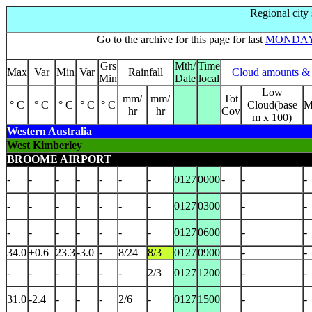
Regional city
Go to the archive for this page for last
MONDA
Grs
Mth/
Time
Max
Var
Min
Var
Rainfall
Cloud amounts & 
Min
Date
local
Low
mm/
mm/
Tot
° C
° C
° C
° C
° C
Cloud(base
M
hr
hr
Cov
m x 100)
Western Australia
West Kimberley
BROOME AIRPORT
-
-
-
-
-
-
-
0127
0000
-
-
-
-
-
-
-
-
-
-
0127
0300
-
-
-
-
-
-
-
-
-
0127
0600
-
-
34.0
+0.6
23.3
-3.0
-
8/24
8/3
0127
0900
-
-
-
-
-
-
-
-
2/3
0127
1200
-
-
31.0
-2.4
-
-
-
2/6
-
0127
1500
-
-