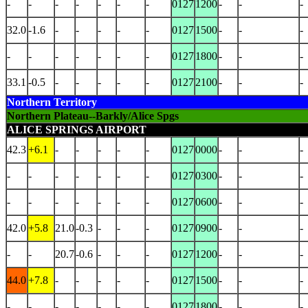
-
-
-
-
-
-
-
0127
1200
-
-
-
32.0
-1.6
-
-
-
-
-
0127
1500
-
-
-
-
-
-
-
-
-
-
0127
1800
-
-
-
33.1
-0.5
-
-
-
-
-
0127
2100
-
-
-
Northern Territory
Northern Plateau--Barkly/Alice Spgs
ALICE SPRINGS AIRPORT
42.3
+6.1
-
-
-
-
-
0127
0000
-
-
-
-
-
-
-
-
-
-
0127
0300
-
-
-
-
-
-
-
-
-
-
0127
0600
-
-
-
42.0
+5.8
21.0
-0.3
-
-
-
0127
0900
-
-
-
-
-
20.7
-0.6
-
-
-
0127
1200
-
-
-
44.0
+7.8
-
-
-
-
-
0127
1500
-
-
-
-
-
-
-
-
-
-
0127
1800
-
-
-