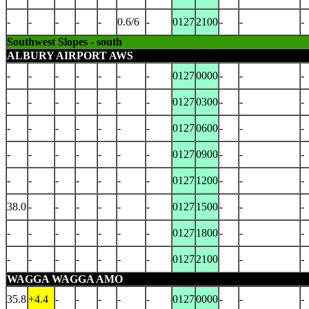
-
-
-
-
-
0.6/6
-
0127
2100
-
-
-
Southwest Slopes - south
ALBURY AIRPORT AWS
-
-
-
-
-
-
-
0127
0000
-
-
-
-
-
-
-
-
-
-
0127
0300
-
-
-
-
-
-
-
-
-
-
0127
0600
-
-
-
-
-
-
-
-
-
-
0127
0900
-
-
-
-
-
-
-
-
-
-
0127
1200
-
-
-
38.0
-
-
-
-
-
-
0127
1500
-
-
-
-
-
-
-
-
-
-
0127
1800
-
-
-
-
-
-
-
-
-
-
0127
2100
-
-
WAGGA WAGGA AMO
35.8
+4.4
-
-
-
-
-
0127
0000
-
-
-