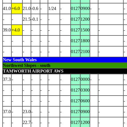
41.0
+6.0
21.0
-0.6
-
1/24
-
0127
0900
-
-
-
-
-
21.5
-0.1
-
-
-
0127
1200
-
-
39.0
+4.0
-
-
-
-
-
0127
1500
-
-
-
-
-
-
-
-
-
0127
1800
-
-
-
-
-
-
-
-
-
0127
2100
-
-
New South Wales
Northwest Slopes - south
TAMWORTH AIRPORT AWS
37.3
-
-
-
-
-
-
0127
0000
-
-
-
-
-
-
-
-
-
-
0127
0300
-
-
-
-
-
-
-
-
-
0127
0600
-
-
37.0
-
23.0
-
-
-
-
0127
0900
-
-
-
-
22.7
-
-
-
-
0127
1200
-
-