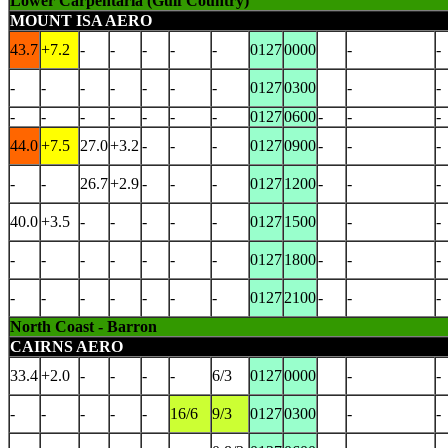
Lower Carpentaria (Gulf Country)
MOUNT ISA AERO
43.7
+7.2
-
-
-
-
-
0127
0000
-
-
-
-
-
-
-
-
-
0127
0300
-
-
-
-
-
-
-
-
-
0127
0600
-
-
-
44.0
+7.5
27.0
+3.2
-
-
-
0127
0900
-
-
-
-
-
26.7
+2.9
-
-
-
0127
1200
-
-
-
40.0
+3.5
-
-
-
-
-
0127
1500
-
-
-
-
-
-
-
-
-
0127
1800
-
-
-
-
-
-
-
-
-
-
0127
2100
-
-
-
North Coast - Barron
CAIRNS AERO
33.4
+2.0
-
-
-
-
6/3
0127
0000
-
-
-
-
-
-
-
16/6
9/3
0127
0300
-
-