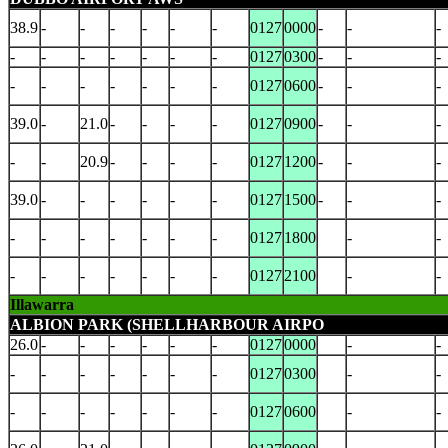
38.9
-
-
-
-
-
-
0127
0000
-
-
-
-
-
-
-
-
-
-
0127
0300
-
-
-
-
-
-
-
-
-
-
0127
0600
-
-
-
39.0
-
21.0
-
-
-
-
0127
0900
-
-
-
-
-
20.9
-
-
-
-
0127
1200
-
-
-
39.0
-
-
-
-
-
-
0127
1500
-
-
-
-
-
-
-
-
-
-
0127
1800
-
-
-
-
-
-
-
-
-
0127
2100
-
-
Illawarra
ALBION PARK (SHELLHARBOUR AIRPO
26.0
-
-
-
-
-
-
0127
0000
-
-
-
-
-
-
-
-
-
0127
0300
-
-
-
-
-
-
-
-
-
0127
0600
-
-