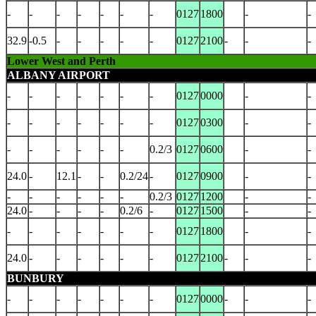
-
-
-
-
-
-
-
0127
1800
-
-
32.9
-0.5
-
-
-
-
-
0127
2100
-
-
-
Lower West and Perth
ALBANY AIRPORT
-
-
-
-
-
-
-
0127
0000
-
-
-
-
-
-
-
-
-
0127
0300
-
-
-
-
-
-
-
-
0.2/3
0127
0600
-
-
24.0
-
12.1
-
-
0.2/24
-
0127
0900
-
-
-
-
-
-
-
-
0.2/3
0127
1200
-
-
24.0
-
-
-
-
0.2/6
-
0127
1500
-
-
-
-
-
-
-
-
-
0127
1800
-
-
24.0
-
-
-
-
-
-
0127
2100
-
-
-
BUNBURY
-
-
-
-
-
-
-
0127
0000
-
-
-