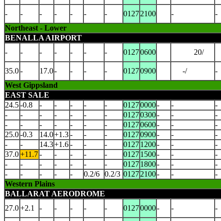
-
-
-
-
-
-
-
0127
2100
-
-
Northeast - Lower
BENALLA AIRPORT
-
-
-
-
-
-
-
0127
0600
20/
35.0
-
17.0
-
-
-
-
0127
0900
-/
-
West Gippsland
EAST SALE
24.5
-0.8
-
-
-
-
-
0127
0000
-
-
-
-
-
-
-
-
-
-
0127
0300
-
-
-
-
-
-
-
-
-
-
0127
0600
-
-
-
25.0
-0.3
14.0
+1.3
-
-
-
0127
0900
-
-
-
-
-
14.3
+1.6
-
-
-
0127
1200
-
-
-
37.0
+11.7
-
-
-
-
-
0127
1500
-
-
-
-
-
-
-
-
-
-
0127
1800
-
-
-
-
-
-
-
-
0.2/6
0.2/3
0127
2100
-
-
-
Western Plains
BALLARAT AERODROME
27.0
+2.1
-
-
-
-
-
0127
0000
-
-
-