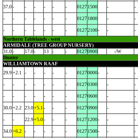
37.0
-
-
-
-
-
-
0127
1500
-
-
-
-
-
-
-
-
-
0127
1800
-
-
-
-
-
-
-
-
-
0127
2100
-
-
-
Northern Tablelands - west
ARMIDALE (TREE GROUP NURSERY)
31.0
-
17.0
-
13
-
-
0127
0900
-/W
Hunter
WILLIAMTOWN RAAF
29.9
+2.1
-
-
-
-
-
0127
0000
-
-
-
-
-
-
-
-
-
-
0127
0300
-
-
-
-
-
-
-
-
-
0127
0600
-
-
30.0
+2.2
23.0
+5.1
-
-
-
0127
0900
-
-
-
-
22.9
+5.0
-
-
-
0127
1200
-
-
-
34.0
+6.2
-
-
-
-
-
0127
1500
-
-
-