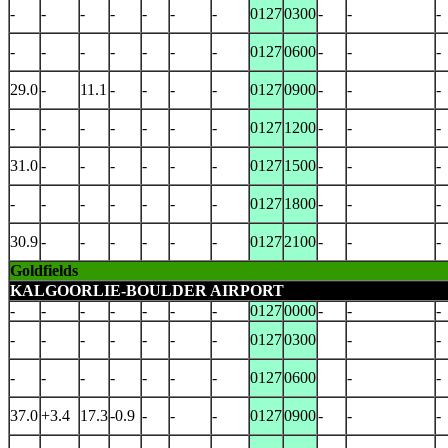
-
-
-
-
-
-
-
0127
0300
-
-
-
-
-
-
-
-
-
-
0127
0600
-
-
-
29.0
-
11.1
-
-
-
-
0127
0900
-
-
-
-
-
-
-
-
-
-
0127
1200
-
-
-
31.0
-
-
-
-
-
-
0127
1500
-
-
-
-
-
-
-
-
-
-
0127
1800
-
-
-
30.9
-
-
-
-
-
-
0127
2100
-
-
-
Goldfields
KALGOORLIE-BOULDER AIRPORT
-
-
-
-
-
-
-
0127
0000
-
-
-
-
-
-
-
-
-
-
0127
0300
-
-
-
-
-
-
-
-
-
0127
0600
-
-
37.0
+3.4
17.3
-0.9
-
-
-
0127
0900
-
-
-