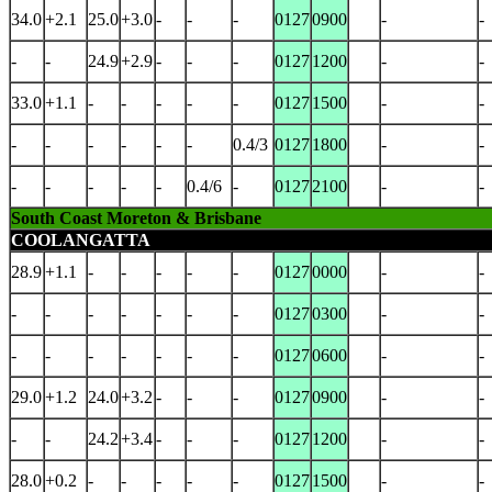
34.0
+2.1
25.0
+3.0
-
-
-
0127
0900
-
-
-
-
24.9
+2.9
-
-
-
0127
1200
-
-
33.0
+1.1
-
-
-
-
-
0127
1500
-
-
-
-
-
-
-
-
0.4/3
0127
1800
-
-
-
-
-
-
-
0.4/6
-
0127
2100
-
-
South Coast Moreton & Brisbane
COOLANGATTA
28.9
+1.1
-
-
-
-
-
0127
0000
-
-
-
-
-
-
-
-
-
0127
0300
-
-
-
-
-
-
-
-
-
0127
0600
-
-
29.0
+1.2
24.0
+3.2
-
-
-
0127
0900
-
-
-
-
24.2
+3.4
-
-
-
0127
1200
-
-
28.0
+0.2
-
-
-
-
-
0127
1500
-
-