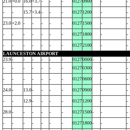
21.0
+0.0
16.0
+3.7
-
-
-
0127
0900
-
-
-
-
15.7
+3.4
-
-
-
0127
1200
-
-
23.0
+2.0
-
-
-
-
-
0127
1500
-
-
-
-
-
-
-
-
-
0127
1800
-
-
-
-
-
-
-
-
-
0127
2100
-
-
LAUNCESTON AIRPORT
23.9
-
-
-
-
-
-
0127
0000
-
-
-
-
-
-
-
-
-
-
0127
0300
-
-
-
-
-
-
-
-
-
0127
0600
-
-
24.0
-
13.0
-
-
-
-
0127
0900
-
-
-
-
12.9
-
-
-
-
0127
1200
-
-
28.0
-
-
-
-
-
-
0127
1500
-
-
-
-
-
-
-
-
-
-
0127
1800
-
-
-