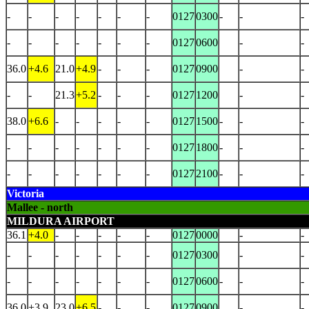
-
-
-
-
-
-
-
0127
0300
-
-
-
-
-
-
-
-
-
-
0127
0600
-
-
36.0
+4.6
21.0
+4.9
-
-
-
0127
0900
-
-
-
-
21.3
+5.2
-
-
-
0127
1200
-
-
38.0
+6.6
-
-
-
-
-
0127
1500
-
-
-
-
-
-
-
-
-
-
0127
1800
-
-
-
-
-
-
-
-
-
-
0127
2100
-
-
-
Victoria
Mallee - north
MILDURA AIRPORT
36.1
+4.0
-
-
-
-
-
0127
0000
-
-
-
-
-
-
-
-
-
0127
0300
-
-
-
-
-
-
-
-
-
0127
0600
-
-
-
36.0
+3.9
23.0
+6.5
-
-
-
0127
0900
-
-