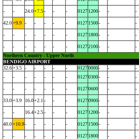
-
-
24.0
+7.5
-
-
-
0127
1200
-
-
-
42.0
+9.9
-
-
-
-
-
0127
1500
-
-
-
-
-
-
-
-
-
-
0127
1800
-
-
-
-
-
-
-
-
-
-
0127
2100
-
-
-
Northern Country - Upper North
BENDIGO AIRPORT
32.6
+3.5
-
-
-
-
-
0127
0000
-
-
-
-
-
-
-
-
-
-
0127
0300
-
-
-
-
-
-
-
-
-
-
0127
0600
-
-
33.0
+3.9
16.0
+2.1
-
-
-
0127
0900
-
-
-
-
-
16.4
+2.5
-
-
-
0127
1200
-
-
-
40.0
+10.9
-
-
-
-
-
0127
1500
-
-
-
-
-
-
-
-
-
-
0127
1800
-
-