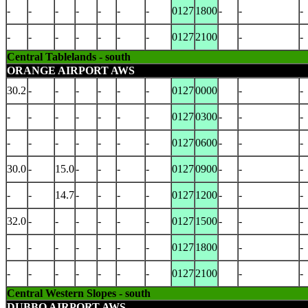
-
-
-
-
-
-
-
0127
1800
-
-
-
-
-
-
-
-
-
-
0127
2100
-
-
Central Tablelands - south
ORANGE AIRPORT AWS
30.2
-
-
-
-
-
-
0127
0000
-
-
-
-
-
-
-
-
-
0127
0300
-
-
-
-
-
-
-
-
-
-
0127
0600
-
-
-
30.0
-
15.0
-
-
-
-
0127
0900
-
-
-
-
-
14.7
-
-
-
-
0127
1200
-
-
-
32.0
-
-
-
-
-
-
0127
1500
-
-
-
-
-
-
-
-
-
-
0127
1800
-
-
-
-
-
-
-
-
-
0127
2100
-
-
Central Western Slopes - south
DUBBO AIRPORT AWS