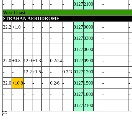
-
-
-
-
-
-
-
0127
2100
-
-
West Coast
STRAHAN AERODROME
22.2
+1.0
-
-
-
-
-
0127
0000
-
-
-
-
-
-
-
-
-
0127
0300
-
-
-
-
-
-
-
-
-
0127
0600
-
-
22.0
+0.8
12.0
+1.3
-
0.2/24
-
0127
0900
-
-
-
-
12.2
+1.5
-
-
0.2/3
0127
1200
-
-
32.0
+10.8
-
-
-
0.2/6
-
0127
1500
-
-
-
-
-
-
-
-
-
0127
1800
-
-
-
-
-
-
-
-
-
0127
2100
-
-
