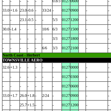
-
-
-
-
-
-
0.8/3
0127
0600
-
-
33.0
+1.6
23.0
-0.6
-
33/24
-
0127
0900
-
-
-
-
23.1
-0.5
-
-
5/3
0127
1200
-
-
30.0
-1.4
-
-
-
10/6
6/3
0127
1500
-
-
-
-
-
-
-
-
3/3
0127
1800
-
-
-
-
-
-
-
6/6
3/3
0127
2100
-
-
North Coast - Herbert
TOWNSVILLE AERO
32.6
+1.3
-
-
-
-
-
0127
0000
-
-
-
-
-
-
-
-
-
0127
0300
-
-
-
-
-
-
-
-
-
0127
0600
-
-
33.0
+1.7
26.0
+1.8
-
2/24
-
0127
0900
-
-
-
-
25.7
+1.5
-
-
-
0127
1200
-
-