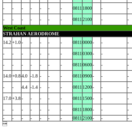
-
-
-
-
-
-
-
0811
1800
-
-
-
-
-
-
-
-
-
0811
2100
-
-
West Coast
STRAHAN AERODROME
14.2
+1.0
-
-
-
-
-
0811
0000
-
-
-
-
-
-
-
-
-
-
0811
0300
-
-
-
-
-
-
-
-
-
-
0811
0600
-
-
-
14.0
+0.8
4.0
-1.8
-
-
-
0811
0900
-
-
-
-
-
4.4
-1.4
-
-
-
0811
1200
-
-
-
17.0
+3.8
-
-
-
-
-
0811
1500
-
-
-
-
-
-
-
-
-
-
0811
1800
-
-
-
-
-
-
-
-
-
-
0811
2100
-
-
-
