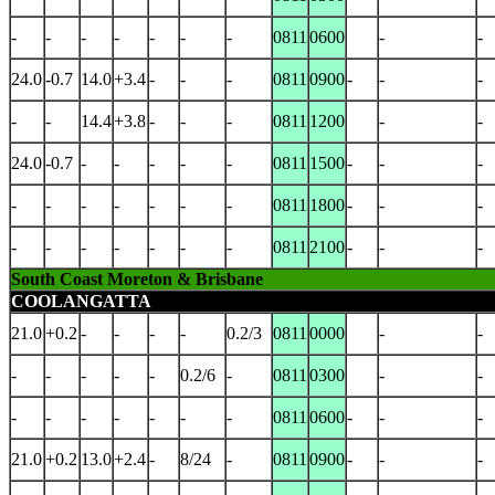
-
-
-
-
-
-
-
0811
0600
-
-
24.0
-0.7
14.0
+3.4
-
-
-
0811
0900
-
-
-
-
-
14.4
+3.8
-
-
-
0811
1200
-
-
24.0
-0.7
-
-
-
-
-
0811
1500
-
-
-
-
-
-
-
-
-
-
0811
1800
-
-
-
-
-
-
-
-
-
-
0811
2100
-
-
-
South Coast Moreton & Brisbane
COOLANGATTA
21.0
+0.2
-
-
-
-
0.2/3
0811
0000
-
-
-
-
-
-
-
0.2/6
-
0811
0300
-
-
-
-
-
-
-
-
-
0811
0600
-
-
-
21.0
+0.2
13.0
+2.4
-
8/24
-
0811
0900
-
-
-