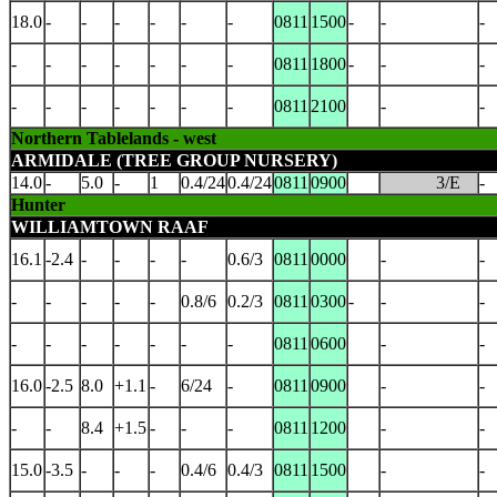
18.0
-
-
-
-
-
-
0811
1500
-
-
-
-
-
-
-
-
-
-
0811
1800
-
-
-
-
-
-
-
-
-
-
0811
2100
-
-
Northern Tablelands - west
ARMIDALE (TREE GROUP NURSERY)
14.0
-
5.0
-
1
0.4/24
0.4/24
0811
0900
3/E
-
Hunter
WILLIAMTOWN RAAF
16.1
-2.4
-
-
-
-
0.6/3
0811
0000
-
-
-
-
-
-
-
0.8/6
0.2/3
0811
0300
-
-
-
-
-
-
-
-
-
-
0811
0600
-
-
16.0
-2.5
8.0
+1.1
-
6/24
-
0811
0900
-
-
-
-
8.4
+1.5
-
-
-
0811
1200
-
-
15.0
-3.5
-
-
-
0.4/6
0.4/3
0811
1500
-
-