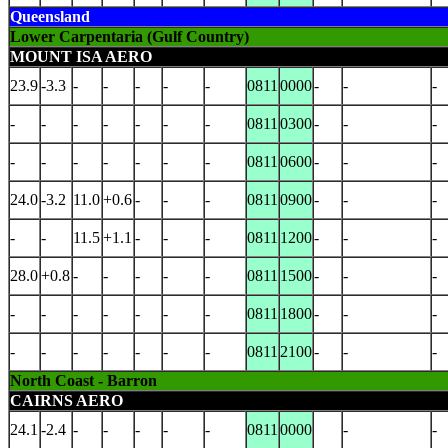
Queensland
Lower Carpentaria (Gulf Country)
MOUNT ISA AERO
23.9
-3.3
-
-
-
-
-
0811
0000
-
-
-
-
-
-
-
-
-
-
0811
0300
-
-
-
-
-
-
-
-
-
-
0811
0600
-
-
-
24.0
-3.2
11.0
+0.6
-
-
-
0811
0900
-
-
-
-
-
11.5
+1.1
-
-
-
0811
1200
-
-
-
28.0
+0.8
-
-
-
-
-
0811
1500
-
-
-
-
-
-
-
-
-
-
0811
1800
-
-
-
-
-
-
-
-
-
-
0811
2100
-
-
-
North Coast - Barron
CAIRNS AERO
24.1
-2.4
-
-
-
-
-
0811
0000
-
-