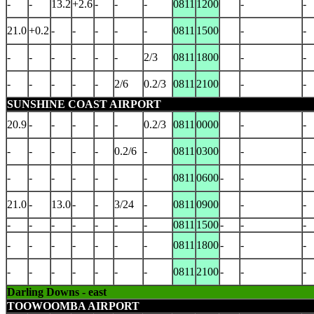
-
-
13.2
+2.6
-
-
-
0811
1200
-
-
21.0
+0.2
-
-
-
-
-
0811
1500
-
-
-
-
-
-
-
-
2/3
0811
1800
-
-
-
-
-
-
-
2/6
0.2/3
0811
2100
-
-
SUNSHINE COAST AIRPORT
20.9
-
-
-
-
-
0.2/3
0811
0000
-
-
-
-
-
-
-
0.2/6
-
0811
0300
-
-
-
-
-
-
-
-
-
0811
0600
-
-
-
21.0
-
13.0
-
-
3/24
-
0811
0900
-
-
-
-
-
-
-
-
-
0811
1500
-
-
-
-
-
-
-
-
-
-
0811
1800
-
-
-
-
-
-
-
-
-
-
0811
2100
-
-
-
Darling Downs - east
TOOWOOMBA AIRPORT