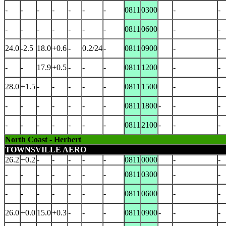
-
-
-
-
-
-
-
0811
0300
-
-
-
-
-
-
-
-
-
0811
0600
-
-
24.0
-2.5
18.0
+0.6
-
0.2/24
-
0811
0900
-
-
-
-
17.9
+0.5
-
-
-
0811
1200
-
-
28.0
+1.5
-
-
-
-
-
0811
1500
-
-
-
-
-
-
-
-
-
0811
1800
-
-
-
-
-
-
-
-
-
-
0811
2100
-
-
-
North Coast - Herbert
TOWNSVILLE AERO
26.2
+0.2
-
-
-
-
-
0811
0000
-
-
-
-
-
-
-
-
-
0811
0300
-
-
-
-
-
-
-
-
-
0811
0600
-
-
26.0
+0.0
15.0
+0.3
-
-
-
0811
0900
-
-
-