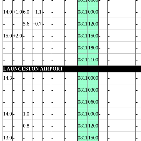
14.0
+1.0
6.0
+1.1
-
-
-
0811
0900
-
-
-
-
5.6
+0.7
-
-
-
0811
1200
-
-
15.0
+2.0
-
-
-
-
-
0811
1500
-
-
-
-
-
-
-
-
-
-
0811
1800
-
-
-
-
-
-
-
-
-
-
0811
2100
-
-
LAUNCESTON AIRPORT
14.3
-
-
-
-
-
-
0811
0000
-
-
-
-
-
-
-
-
-
0811
0300
-
-
-
-
-
-
-
-
-
0811
0600
-
-
14.0
-
1.0
-
-
-
-
0811
0900
-
-
-
-
-
0.8
-
-
-
-
0811
1200
-
-
13.0
-
-
-
-
-
-
0811
1500
-
-