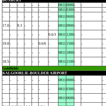
BUNBURY
-
-
-
-
-
-
-
0811
0000
-
-
-
-
-
-
-
-
-
-
0811
0300
-
-
-
-
-
-
-
-
-
-
0811
0600
-
-
-
17.0
-
9.3
-
-
-
-
0811
0900
-
-
-
-
-
-
-
-
-
0.6/3
0811
1200
-
-
-
19.0
-
-
-
-
0.6/6
-
0811
1500
-
-
-
-
-
-
-
-
-
-
0811
1800
-
-
-
18.5
-
-
-
-
-
-
0811
2100
-
-
-
Goldfields
KALGOORLIE-BOULDER AIRPORT
-
-
-
-
-
-
-
0811
0000
-
-
-
-
-
-
-
-
-
-
0811
0300
-
-
-
-
-
-
-
-
-
-
0811
0600
-
-
-