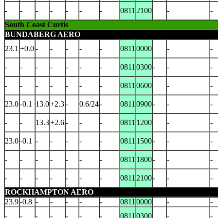
-
-
-
-
-
-
-
0811
2100
-
-
South Coast Curtis
BUNDABERG AERO
23.1
+0.0
-
-
-
-
-
0811
0000
-
-
-
-
-
-
-
-
-
0811
0300
-
-
-
-
-
-
-
-
-
-
0811
0600
-
-
23.0
-0.1
13.0
+2.3
-
0.6/24
-
0811
0900
-
-
-
-
-
13.3
+2.6
-
-
-
0811
1200
-
-
23.0
-0.1
-
-
-
-
-
0811
1500
-
-
-
-
-
-
-
-
-
-
0811
1800
-
-
-
-
-
-
-
-
-
-
0811
2100
-
-
-
ROCKHAMPTON AERO
23.9
-0.8
-
-
-
-
-
0811
0000
-
-
-
-
-
-
-
-
-
0811
0300
-
-