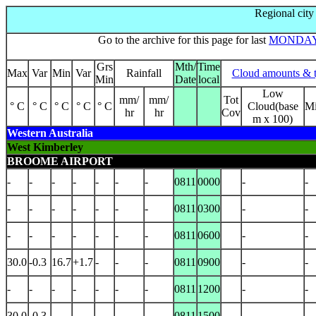
Regional city
Go to the archive for this page for last
MONDA
Grs
Mth/
Time
Max
Var
Min
Var
Rainfall
Cloud amounts & 
Min
Date
local
Low
mm/
mm/
Tot
° C
° C
° C
° C
° C
Cloud(base
M
hr
hr
Cov
m x 100)
Western Australia
West Kimberley
BROOME AIRPORT
-
-
-
-
-
-
-
0811
0000
-
-
-
-
-
-
-
-
-
0811
0300
-
-
-
-
-
-
-
-
-
0811
0600
-
-
30.0
-0.3
16.7
+1.7
-
-
-
0811
0900
-
-
-
-
-
-
-
-
-
0811
1200
-
-
30.0
-0.3
-
-
-
-
-
0811
1500
-
-
-