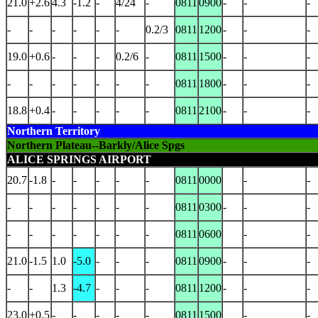
21.0
+2.6
4.3
-1.2
-
4/24
-
0811
0900
-
-
-
-
-
-
-
-
-
0.2/3
0811
1200
-
-
-
19.0
+0.6
-
-
-
0.2/6
-
0811
1500
-
-
-
-
-
-
-
-
-
-
0811
1800
-
-
-
18.8
+0.4
-
-
-
-
-
0811
2100
-
-
-
Northern Territory
Northern Plateau--Barkly/Alice Spgs
ALICE SPRINGS AIRPORT
20.7
-1.8
-
-
-
-
-
0811
0000
-
-
-
-
-
-
-
-
-
0811
0300
-
-
-
-
-
-
-
-
-
-
0811
0600
-
-
21.0
-1.5
1.0
-5.0
-
-
-
0811
0900
-
-
-
-
-
1.3
-4.7
-
-
-
0811
1200
-
-
-
23.0
+0.5
-
-
-
-
-
0811
1500
-
-