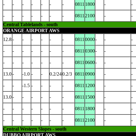
-
-
-
-
-
-
-
0811
1800
-
-
-
-
-
-
-
-
-
0811
2100
-
-
Central Tablelands - south
ORANGE AIRPORT AWS
12.8
-
-
-
-
-
-
0811
0000
-
-
-
-
-
-
-
-
-
-
0811
0300
-
-
-
-
-
-
-
-
-
-
0811
0600
-
-
-
13.0
-
-1.0
-
-
0.2/24
0.2/3
0811
0900
-
-
-
-
-1.5
-
-
-
-
0811
1200
-
-
13.0
-
-
-
-
-
-
0811
1500
-
-
-
-
-
-
-
-
-
0811
1800
-
-
-
-
-
-
-
-
-
0811
2100
-
-
Central Western Slopes - south
DUBBO AIRPORT AWS