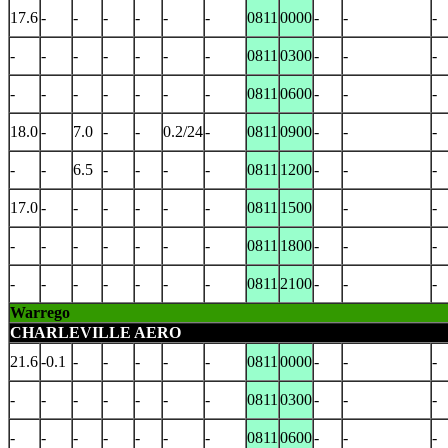
17.6
-
-
-
-
-
-
0811
0000
-
-
-
-
-
-
-
-
-
-
0811
0300
-
-
-
-
-
-
-
-
-
-
0811
0600
-
-
-
18.0
-
7.0
-
-
0.2/24
-
0811
0900
-
-
-
-
-
6.5
-
-
-
-
0811
1200
-
-
-
17.0
-
-
-
-
-
-
0811
1500
-
-
-
-
-
-
-
-
-
0811
1800
-
-
-
-
-
-
-
-
-
-
0811
2100
-
-
-
Warrego
CHARLEVILLE AERO
21.6
-0.1
-
-
-
-
-
0811
0000
-
-
-
-
-
-
-
-
-
-
0811
0300
-
-
-
-
-
-
-
-
-
-
0811
0600
-
-
-