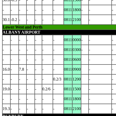
-
-
-
-
-
-
-
0811
1800
-
-
-
30.1
-0.2
-
-
-
-
-
0811
2100
-
-
Lower West and Perth
ALBANY AIRPORT
-
-
-
-
-
-
-
0811
0000
-
-
-
-
-
-
-
-
-
-
0811
0300
-
-
-
-
-
-
-
-
-
-
0811
0600
-
-
16.0
-
7.8
-
-
-
-
0811
0900
-
-
-
-
-
-
-
-
0.2/3
0811
1200
-
-
19.0
-
-
-
-
0.2/6
-
0811
1500
-
-
-
-
-
-
-
-
-
0811
1800
-
-
19.3
-
-
-
-
-
-
0811
2100
-
-