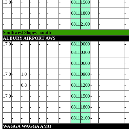
13.0
-
-
-
-
-
-
0811
1500
-
-
-
-
-
-
-
-
-
0811
1800
-
-
-
-
-
-
-
-
-
0811
2100
-
-
Southwest Slopes - south
ALBURY AIRPORT AWS
17.0
-
-
-
-
-
-
0811
0000
-
-
-
-
-
-
-
-
-
0811
0300
-
-
-
-
-
-
-
-
-
-
0811
0600
-
-
-
17.0
-
1.0
-
-
-
-
0811
0900
-
-
-
-
-
0.8
-
-
-
-
0811
1200
-
-
-
17.0
-
-
-
-
-
-
0811
1500
-
-
-
-
-
-
-
-
-
-
0811
1800
-
-
-
-
-
-
-
-
-
-
0811
2100
-
-
-
WAGGA WAGGA AMO