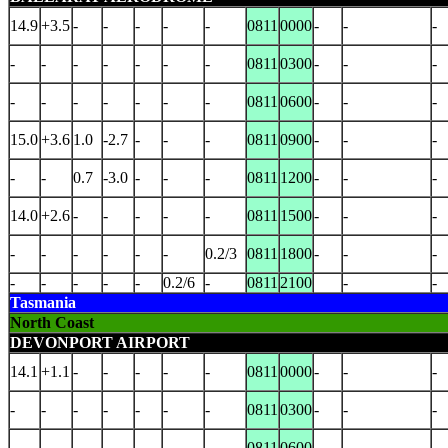
14.9
+3.5
-
-
-
-
-
0811
0000
-
-
-
-
-
-
-
-
-
-
0811
0300
-
-
-
-
-
-
-
-
-
-
0811
0600
-
-
-
15.0
+3.6
1.0
-2.7
-
-
-
0811
0900
-
-
-
-
-
0.7
-3.0
-
-
-
0811
1200
-
-
-
14.0
+2.6
-
-
-
-
-
0811
1500
-
-
-
-
-
-
-
-
-
0.2/3
0811
1800
-
-
-
-
-
-
-
-
0.2/6
-
0811
2100
-
-
Tasmania
North Coast
DEVONPORT AIRPORT
14.1
+1.1
-
-
-
-
-
0811
0000
-
-
-
-
-
-
-
-
-
-
0811
0300
-
-
-
-
-
-
-
-
-
-
0811
0600
-
-
-