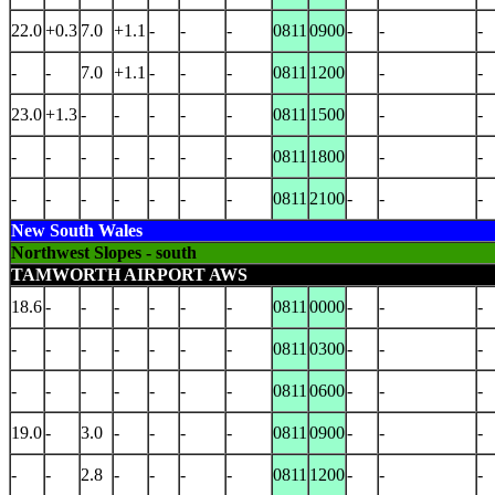
22.0
+0.3
7.0
+1.1
-
-
-
0811
0900
-
-
-
-
-
7.0
+1.1
-
-
-
0811
1200
-
-
23.0
+1.3
-
-
-
-
-
0811
1500
-
-
-
-
-
-
-
-
-
0811
1800
-
-
-
-
-
-
-
-
-
0811
2100
-
-
-
New South Wales
Northwest Slopes - south
TAMWORTH AIRPORT AWS
18.6
-
-
-
-
-
-
0811
0000
-
-
-
-
-
-
-
-
-
-
0811
0300
-
-
-
-
-
-
-
-
-
-
0811
0600
-
-
-
19.0
-
3.0
-
-
-
-
0811
0900
-
-
-
-
-
2.8
-
-
-
-
0811
1200
-
-
-