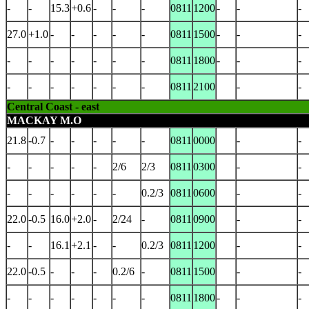
-
-
15.3
+0.6
-
-
-
0811
1200
-
-
-
27.0
+1.0
-
-
-
-
-
0811
1500
-
-
-
-
-
-
-
-
-
-
0811
1800
-
-
-
-
-
-
-
-
-
-
0811
2100
-
-
Central Coast - east
MACKAY M.O
21.8
-0.7
-
-
-
-
-
0811
0000
-
-
-
-
-
-
-
2/6
2/3
0811
0300
-
-
-
-
-
-
-
-
0.2/3
0811
0600
-
-
22.0
-0.5
16.0
+2.0
-
2/24
-
0811
0900
-
-
-
-
16.1
+2.1
-
-
0.2/3
0811
1200
-
-
22.0
-0.5
-
-
-
0.2/6
-
0811
1500
-
-
-
-
-
-
-
-
-
0811
1800
-
-
-