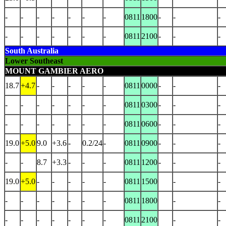
-
-
-
-
-
-
-
0811
1800
-
-
-
-
-
-
-
-
-
-
0811
2100
-
-
-
South Australia
Lower Southeast
MOUNT GAMBIER AERO
18.7
+4.7
-
-
-
-
-
0811
0000
-
-
-
-
-
-
-
-
-
-
0811
0300
-
-
-
-
-
-
-
-
-
-
0811
0600
-
-
-
19.0
+5.0
9.0
+3.6
-
0.2/24
-
0811
0900
-
-
-
-
-
8.7
+3.3
-
-
-
0811
1200
-
-
-
19.0
+5.0
-
-
-
-
-
0811
1500
-
-
-
-
-
-
-
-
-
0811
1800
-
-
-
-
-
-
-
-
-
0811
2100
-
-