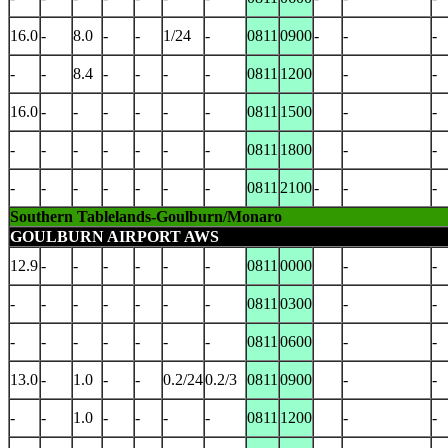
16.0
-
8.0
-
-
1/24
-
0811
0900
-
-
-
-
-
8.4
-
-
-
-
0811
1200
-
-
16.0
-
-
-
-
-
-
0811
1500
-
-
-
-
-
-
-
-
-
0811
1800
-
-
-
-
-
-
-
-
-
0811
2100
-
-
-
Southern Tablelands-Goulburn/Monaro
GOULBURN AIRPORT AWS
12.9
-
-
-
-
-
-
0811
0000
-
-
-
-
-
-
-
-
-
0811
0300
-
-
-
-
-
-
-
-
-
0811
0600
-
-
13.0
-
1.0
-
-
0.2/24
0.2/3
0811
0900
-
-
-
-
1.0
-
-
-
-
0811
1200
-
-