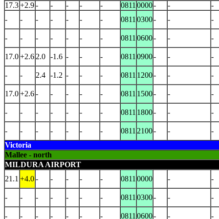
17.3
+2.9
-
-
-
-
-
0811
0000
-
-
-
-
-
-
-
-
-
-
0811
0300
-
-
-
-
-
-
-
-
-
-
0811
0600
-
-
-
17.0
+2.6
2.0
-1.6
-
-
-
0811
0900
-
-
-
-
-
2.4
-1.2
-
-
-
0811
1200
-
-
-
17.0
+2.6
-
-
-
-
-
0811
1500
-
-
-
-
-
-
-
-
-
-
0811
1800
-
-
-
-
-
-
-
-
-
-
0811
2100
-
-
-
Victoria
Mallee - north
MILDURA AIRPORT
21.1
+4.0
-
-
-
-
-
0811
0000
-
-
-
-
-
-
-
-
-
0811
0300
-
-
-
-
-
-
-
-
-
-
0811
0600
-
-
-