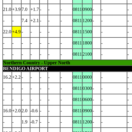
21.0
+3.9
7.0
+1.7
-
-
-
0811
0900
-
-
-
-
-
7.4
+2.1
-
-
-
0811
1200
-
-
-
22.0
+4.9
-
-
-
-
-
0811
1500
-
-
-
-
-
-
-
-
-
0811
1800
-
-
-
-
-
-
-
-
-
0811
2100
-
-
Northern Country - Upper North
BENDIGO AIRPORT
16.2
+2.2
-
-
-
-
-
0811
0000
-
-
-
-
-
-
-
-
-
0811
0300
-
-
-
-
-
-
-
-
-
-
0811
0600
-
-
-
16.0
+2.0
2.0
-0.6
-
-
-
0811
0900
-
-
-
-
-
1.9
-0.7
-
-
-
0811
1200
-
-
-