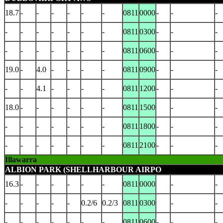
18.7
-
-
-
-
-
-
0811
0000
-
-
-
-
-
-
-
-
-
-
0811
0300
-
-
-
-
-
-
-
-
-
-
0811
0600
-
-
-
19.0
-
4.0
-
-
-
-
0811
0900
-
-
-
-
-
4.1
-
-
-
-
0811
1200
-
-
-
18.0
-
-
-
-
-
-
0811
1500
-
-
-
-
-
-
-
-
-
0811
1800
-
-
-
-
-
-
-
-
-
-
0811
2100
-
-
-
Illawarra
ALBION PARK (SHELLHARBOUR AIRPO
16.3
-
-
-
-
-
-
0811
0000
-
-
-
-
-
-
-
0.2/6
0.2/3
0811
0300
-
-
-
-
-
-
-
-
-
0811
0600
-
-
-