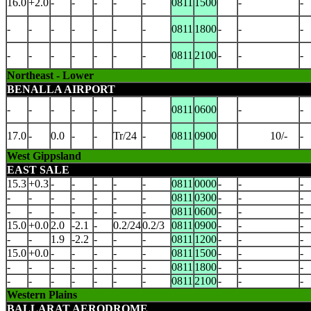
16.0
+2.0
-
-
-
-
-
0811
1500
-
-
-
-
-
-
-
-
-
0811
1800
-
-
-
-
-
-
-
-
-
-
0811
2100
-
-
-
Northeast - Lower
BENALLA AIRPORT
-
-
-
-
-
-
-
0811
0600
-
-
17.0
-
0.0
-
-
Tr/24
-
0811
0900
10/-
-
West Gippsland
EAST SALE
15.3
+0.3
-
-
-
-
-
0811
0000
-
-
-
-
-
-
-
-
-
-
0811
0300
-
-
-
-
-
-
-
-
-
-
0811
0600
-
-
-
15.0
+0.0
2.0
-2.1
-
0.2/24
0.2/3
0811
0900
-
-
-
-
-
1.9
-2.2
-
-
-
0811
1200
-
-
-
15.0
+0.0
-
-
-
-
-
0811
1500
-
-
-
-
-
-
-
-
-
-
0811
1800
-
-
-
-
-
-
-
-
-
-
0811
2100
-
-
-
Western Plains
BALLARAT AERODROME